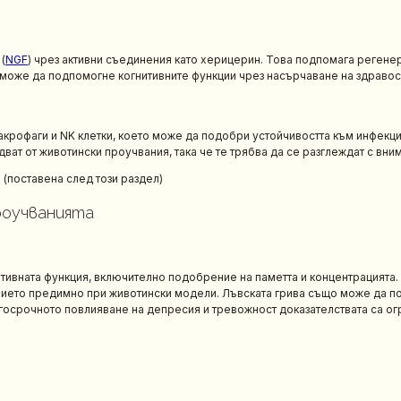
(
NGF
) чрез активни съединения като херицерин. Това подпомага регенер
ба може да подпомогне когнитивните функции чрез насърчаване на здрав
макрофаги и NK клетки, което може да подобри устойчивостта към инфекц
дват от животински проучвания, така че те трябва да се разглеждат с вни
 (поставена след този раздел)
роучванията
итивната функция, включително подобрение на паметта и концентрацията
нието предимно при животински модели. Лъвската грива също може да п
госрочното повлияване на депресия и тревожност доказателствата са ог