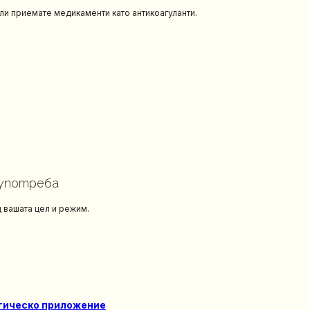
ли приемате медикаменти като антикоагуланти.
 употреба
д вашата цел и режим.
ктическо приложение