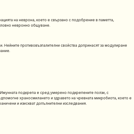
ацията на неврона, което е свързано с подобрение в паметта,
ословно невронно общуване.
ии. Нейните противовъзпалителни свойства допринасят за модулиране
мание.
. Имунната подкрепа е сред умерено подкрепените ползи, с
одпомогне храносмилането и здравето на чревната микробиота, което е
раничени и изискват допълнителни изследвания.