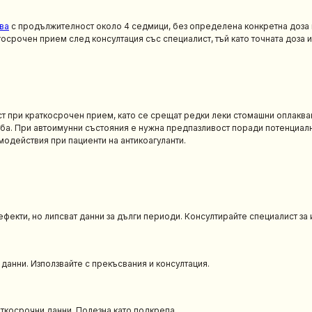
ва
с продължителност около 4 седмици, без определена конкретна доза в
госрочен прием след консултация със специалист, тъй като точната доза 
т при краткосрочен прием, като се срещат редки леки стомашни оплаква
ба. При автоимунни състояния е нужна предпазливост поради потенциал
модействия при пациенти на антикоагуланти.
фекти, но липсват данни за дълги периоди. Консултирайте специалист за
данни. Използвайте с прекъсвания и консултация.
ткосрочни данни. Полезна като подкрепа.