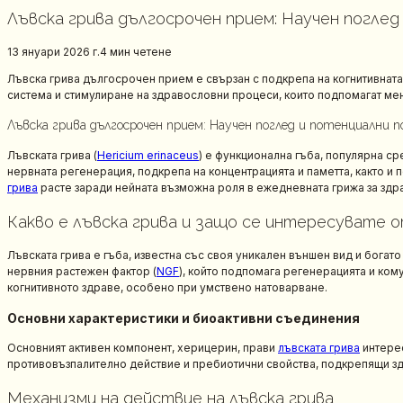
Лъвска грива дългосрочен прием: Научен поглед
13 януари 2026 г.
4 мин
четене
Лъвска грива дългосрочен прием е свързан с подкрепа на когнитивната я
система и стимулиране на здравословни процеси, които подпомагат ме
Лъвска грива дългосрочен прием: Научен поглед и потенциални п
Лъвската грива (
Hericium erinaceus
) е функционална гъба, популярна ср
нервната регенерация, подкрепа на концентрацията и паметта, както и
грива
расте заради нейната възможна роля в ежедневната грижа за здр
Какво е лъвска грива и защо се интересувате 
Лъвската грива е гъба, известна със своя уникален външен вид и бога
нервния растежен фактор (
NGF
), който подпомага регенерацията и ком
когнитивното здраве, особено при умствено натоварване.
Основни характеристики и биоактивни съединения
Основният активен компонент, херицерин, прави
лъвската грива
интерес
противовъзпалително действие и пребиотични свойства, подкрепящи зд
Механизми на действие на лъвска грива