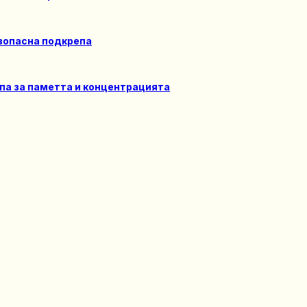
езопасна подкрепa
па за паметта и концентрацията