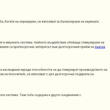
ба, богати на херицерин, се използват за балансиране на нервната
ция и имунната система. Нейното въздействие обхваща стимулиране на
двания са краткосрочни, интересът към дългосрочния прием на
лъвска
са изследвани заради способността си да стимулират производството на
ези на InnovaHerb, се използват с цел дългосрочна подкрепа на
ата система. Тази гъба съдържа и други съединения с