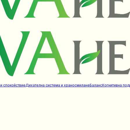
 и спокойствие
Дихателна система и храносмилане
Баланс
Когнитивна под