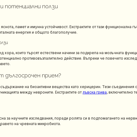
 и потенциални ползи
снота, памет и имунна устойчивост. Екстрактите от тази функционална гъ
нталната енергия и общото благополучие.
олзи
ед хора, които търсят естествени начини за подкрепа на мозъчната функ
 потенциално противовъзпалително действие. Въпреки че повечето изсле
авето.
от дългосрочен прием?
то съдържание на биоактивни вещества като херицерин. Тези съединения 
уникацията между невроните. Екстрактите от
лъвска грива
, включително т
на за научните изследвания, поради ролята си в подпомагането на нервн
равето на чревната микробиота.