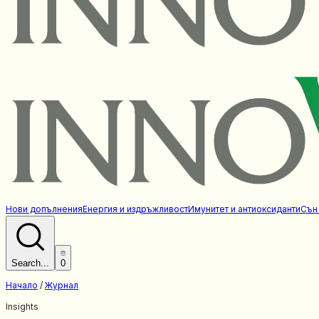
Нови допълнения
Енергия и издръжливост
Имунитет и антиоксиданти
Сън
Search...
0
Начало
/
Журнал
Insights