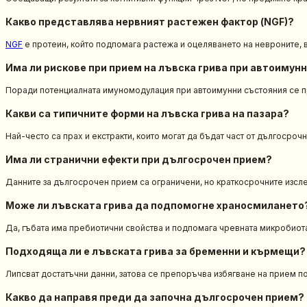
Какво представлява нервният растежен фактор (NGF)?
NGF
е протеин, който подпомага растежа и оцеляването на невроните, в
Има ли рискове при прием на лъвска грива при автоимун
Поради потенциалната имуномодулация при автоимунни състояния се пр
Какви са типичните форми на лъвска грива на пазара?
Най-често са прах и екстракти, които могат да бъдат част от дългосроч
Има ли странични ефекти при дългосрочен прием?
Данните за дългосрочен прием са ограничени, но краткосрочните изсл
Може ли лъвската грива да подпомогне храносмилането
Да, гъбата има пребиотични свойства и подпомага чревната микробиот
Подходяща ли е лъвската грива за бременни и кърмещи?
Липсват достатъчни данни, затова се препоръчва избягване на прием п
Какво да направя преди да започна дългосрочен прием?