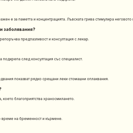
ажен е за паметта и концентрацията. Лъвската грива стимулира неговото
ни заболявания?
епоръчва предпазливост и консултация с лекар.
на подкрепа след консултация със специалист.
едвания показват рядко срещани леки стомашни оплаквания.
?
а, което благоприятства храносмилането.
о време на бременност и кърмене.