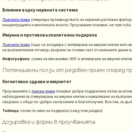
Влияние върху нервната система
Лъвската грива
стимулира производството на нервния растежен фактор 
концентрацията и менталната яснота. Проучвания показват, че тази гъ
Имунна и противовъзпалителна подкрепа
Лъвската грива
също се асоциира с активиране на имунни клетки като 
на възпалителния отговор, въпреки че голяма част от наличните данни и
Инфографика:
схема на механизми: NGF и активиране на имунни клетки
Потенциални ползи от редовен прием според п
Когнитивно здраве и имунитет
Проучванията с
лъвска грива
показват добре подкрепена полза за когн
наблюдения за стимулиране на имунни клетки и намаляване на възпале
свързано с общо по-добро настроение и благополучие. Все пак, за дъл
Таблица:
ползи по ниво на подкрепа (след този раздел)
Дозировка и форми в проучванията