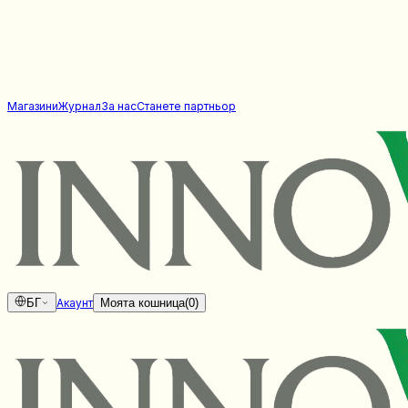
Магазини
Журнал
За нас
Станете партньор
БГ
Акаунт
Моята кошница
(
0
)