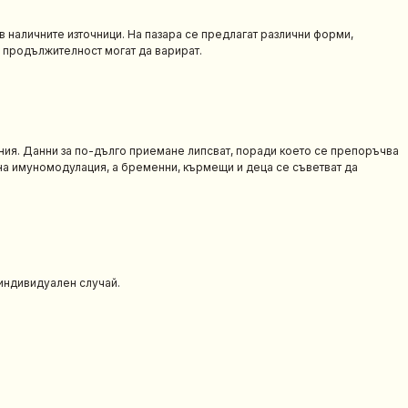
 наличните източници. На пазара се предлагат различни форми,
и продължителност могат да варират.
ния. Данни за по-дълго приемане липсват, поради което се препоръчва
на имуномодулация, а бременни, кърмещи и деца се съветват да
 индивидуален случай.