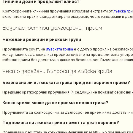
Типични дози и продължителност
Краткосрочните клинични проучвания използват екстракти от
лъвска гри
включително прах и стандартизирани екстракти, често използвани в дъл
Безопасност при дългосрочен прием
Нежелани реакции и рискови групи
Проучванията сочат, че
лъвската грива
е с добър профил на безопаснос
консултация със специалист преди започване на продължителна употре
избягват прием без достатъчно данни за безопасност. Възможни са взаи
Често задавани въпроси за лъвска грива
Безопасна ли е лъвската грива при дългосрочен прием?
Предимно краткосрочни проучвания (4 седмици) не показват сериозни е
Колко време може да се приема лъвска грива?
Проучванията са краткосрочни; за дългосрочен прием няма достатъчни 
Подпомага ли лъвска грива паметта дългосрочно?
Обещаващи резултати за когнитивни функции чрез NGF, но предимно кра