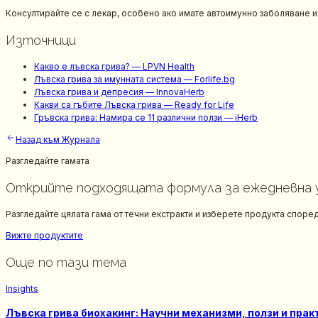
Консултирайте се с лекар, особено ако имате автоимунно заболяване и
Източници
Какво е лъвска грива? — LPVN Health
Лъвска грива за имунната система — Forlife.bg
Лъвска грива и депресия — InnovaHerb
Какви са гъбите Лъвска грива — Ready for Life
Гръвска грива: Намира се 11 различни ползи — iHerb
Назад към Журнала
Разгледайте гамата
Открийте подходящата формула за ежедневна
Разгледайте цялата гама от течни екстракти и изберете продукта споре
Вижте продуктите
Още по тази тема
Insights
Лъвска грива биохакинг: Научни механизми, ползи и пра