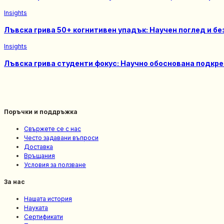
Insights
Лъвска грива 50+ когнитивен упадък: Научен поглед и б
Insights
Лъвска грива студенти фокус: Научно обоснована подкре
Поръчки и поддръжка
Свържете се с нас
Често задавани въпроси
Доставка
Връщания
Условия за ползване
За нас
Нашата история
Науката
Сертификати