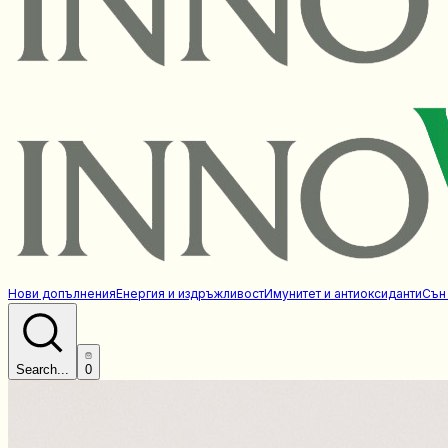
Нови допълнения
Енергия и издръжливост
Имунитет и антиоксиданти
Сън
Search...
0