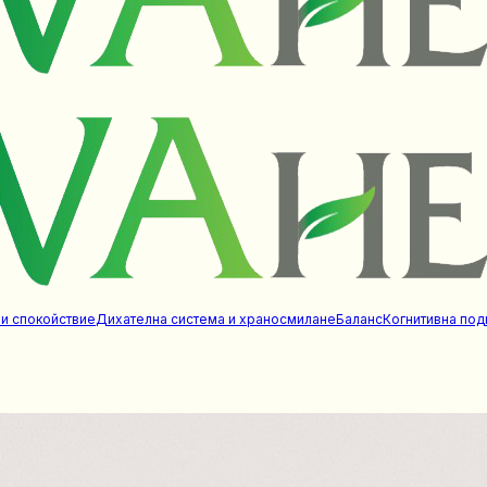
 и спокойствие
Дихателна система и храносмилане
Баланс
Когнитивна под