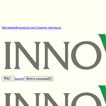
Магазини
Журнал
За нас
Станете партньор
БГ
Акаунт
Моята кошница
(
0
)