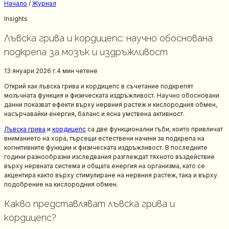
Начало
/
Журнал
Insights
Лъвска грива и кордицепс: научно обоснована
подкрепа за мозък и издръжливост
13 януари 2026 г.
4 мин
четене
Открий как лъвска грива и кордицепс в съчетание подкрепят
мозъчната функция и физическата издръжливост. Научно обосновани
данни показват ефекти върху нервния растеж и кислородния обмен,
насърчавайки енергия, баланс и ясна умствена активност.
Лъвска грива
и
кордицепс
са две функционални гъби, които привличат
вниманието на хора, търсещи естествени начини за подкрепа на
когнитивните функции и физическата издръжливост. В последните
години разнообразни изследвания разглеждат тяхното въздействие
върху нервната система и общата енергия на организма, като се
акцентира както върху стимулиране на нервния растеж, така и върху
подобрение на кислородния обмен.
Какво представляват лъвска грива и
кордицепс?