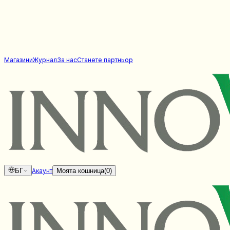
Магазини
Журнал
За нас
Станете партньор
БГ
Акаунт
Моята кошница
(
0
)