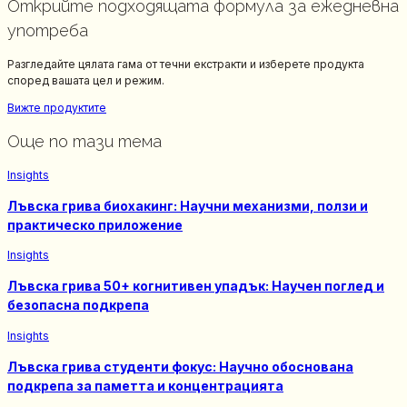
Открийте подходящата формула за ежедневна
употреба
Разгледайте цялата гама от течни екстракти и изберете продукта
според вашата цел и режим.
Вижте продуктите
Още по тази тема
Insights
Лъвска грива биохакинг: Научни механизми, ползи и
практическо приложение
Insights
Лъвска грива 50+ когнитивен упадък: Научен поглед и
безопасна подкрепa
Insights
Лъвска грива студенти фокус: Научно обоснована
подкрепа за паметта и концентрацията