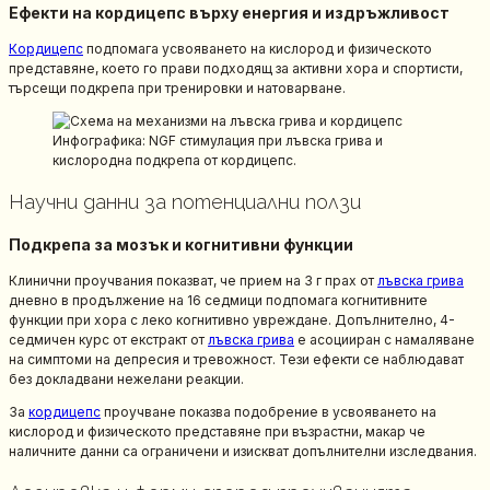
Ефекти на кордицепс върху енергия и издръжливост
Кордицепс
подпомага усвояването на кислород и физическото
представяне, което го прави подходящ за активни хора и спортисти,
търсещи подкрепа при тренировки и натоварване.
Инфографика: NGF стимулация при лъвска грива и
кислородна подкрепа от кордицепс.
Научни данни за потенциални ползи
Подкрепа за мозък и когнитивни функции
Клинични проучвания показват, че прием на 3 г прах от
лъвска грива
дневно в продължение на 16 седмици подпомага когнитивните
функции при хора с леко когнитивно увреждане. Допълнително, 4-
седмичен курс от екстракт от
лъвска грива
е асоцииран с намаляване
на симптоми на депресия и тревожност. Тези ефекти се наблюдават
без докладвани нежелани реакции.
За
кордицепс
проучване показва подобрение в усвояването на
кислород и физическото представяне при възрастни, макар че
наличните данни са ограничени и изискват допълнителни изследвания.