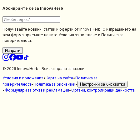
Абонирайте се за InnovaHerb
Получавайте новини, статии и оферти от InnovaHerb. С изпращането на
тази форма приемате нашите Условия за ползване и Политика за
поверителност.
Изпрати
© 2026 InnovaHerb | Всички права запазени.
Условия и положения
•
Карта на сайта
•
Политика за
поверителност
•
Политика за бисквитки
•
Настройки за бисквитки
•
Формуляри за отказ и рекламации
•
Органи, контролиращи дейността