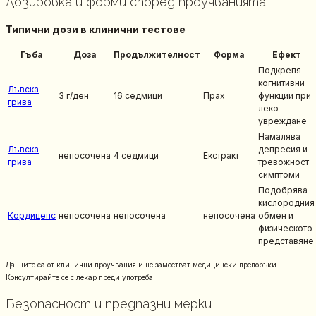
Дозировка и форми според проучванията
Типични дози в клинични тестове
Гъба
Доза
Продължителност
Форма
Ефект
Подкрепя
когнитивни
Лъвска
3 г/ден
16 седмици
Прах
функции при
грива
леко
увреждане
Намалява
Лъвска
депресия и
непосочена
4 седмици
Екстракт
грива
тревожност
симптоми
Подобрява
кислородния
Кордицепс
непосочена
непосочена
непосочена
обмен и
физическото
представяне
Данните са от клинични проучвания и не заместват медицински препоръки.
Консултирайте се с лекар преди употреба.
Безопасност и предпазни мерки