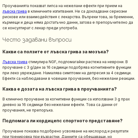
Проучванията показват липса на нежелани ефекти при прием на
лъвска грива
в клиничните изпитвания. Не са докладвани сериозни
рискове или взаимодействия с лекарства. Въпреки това, за бременни,
кърмещи и деца няма достатъчно данни, затова е препоръчително да
се консултират с лекар преди употреба.
Често задавани въпроси
Какви са ползите от лъвска грива за мозъка?
Лъвска грива
стимулира NGF, подпомагайки растежа на неврони. В
проучване с 3 g/ден за 16 седмици подобрява когнитивните функции
при леко увреждане. Намалява симптоми на депресия за 4 седмици.
Ефекти са наблюдавани в човешки проучвания, без нежелани реакции.
Каква е дозата на лъвска грива в проучванията?
В клинично проучване за когнитивни функции са използвани 3 g прах
дневно за 16 седмици без нежелани ефекти. Това са данни от
проучвания, не препоръка.
Подпомага ли кордицепс спортното представяне?
Проучване показва подобрено усвояване на кислород и резултати
при тренировка при възрастни. Данните са обещаващи, но