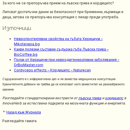
За кого не се препоръчва прием на лъвска грива и кордицепс?
Липсват достатъчни данни за безопасност при бременни, кърмещи и
деца, затова се препоръчва консултация с лекар преди употреба.
Източници
Невропротективни свойства на гъбата Херициум –
Mikoterapia.bg
Какви полезни съставки съдържа гъба Лъвска грива –
BioCoffee.bg
Ползи от Херициум при невродегенеративни заболявания –
DrBioMaster.com
Cordyceps effects – Кордицепс – Naturecan
Съдържанието е с информативна цел и не замества медицинска консултация.
Хранителните добавки не трябва да се използват като заместител на разнообразното
хранене.
Разгледайте стандартизирани екстракти от
лъвска грива
и
кордицепс
в
InnovaHerb за естествена подкрепа на мозъчната функция и енергията.
Назад към Журнала
Разгледайте гамата