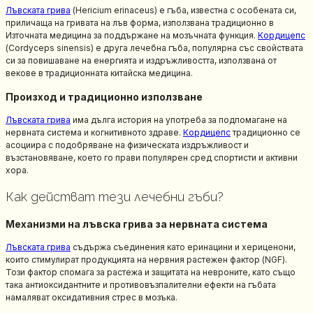
Лъвската грива
(Hericium erinaceus) е гъба, известна с особената си,
приличаща на гривата на лъв форма, използвана традиционно в
Източната медицина за поддържане на мозъчната функция.
Кордицепс
(Cordyceps sinensis) е друга лечебна гъба, популярна със свойствата
си за повишаване на енергията и издръжливостта, използвана от
векове в традиционната китайска медицина.
Произход и традиционно използване
Лъвската грива
има дълга история на употреба за подпомагане на
нервната система и когнитивното здраве.
Кордицепс
традиционно се
асоциира с подобряване на физическата издръжливост и
възстановяване, което го прави популярен сред спортисти и активни
хора.
Как действат тези лечебни гъби?
Механизми на лъвска грива за нервната система
Лъвската грива
съдържа съединения като еринацини и хериценони,
които стимулират продукцията на нервния растежен фактор (NGF).
Този фактор спомага за растежа и защитата на невроните, като също
така антиоксидантните и противовъзпалителни ефекти на гъбата
намаляват оксидативния стрес в мозъка.