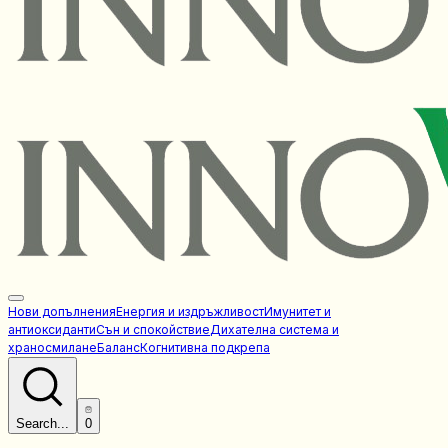
Нови допълнения
Енергия и издръжливост
Имунитет и
антиоксиданти
Сън и спокойствие
Дихателна система и
храносмилане
Баланс
Когнитивна подкрепа
Search...
0