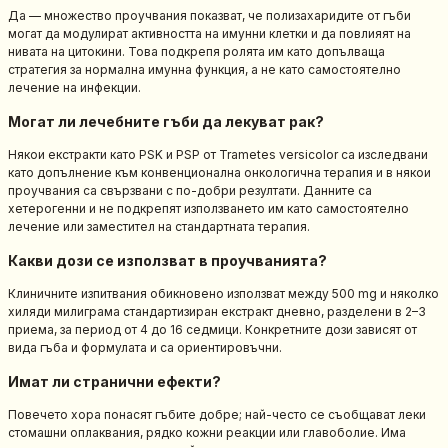
Да — множество проучвания показват, че полизахаридите от гъби
могат да модулират активността на имунни клетки и да повлияят на
нивата на цитокини. Това подкрепя ролята им като допълваща
стратегия за нормална имунна функция, а не като самостоятелно
лечение на инфекции.
Могат ли лечебните гъби да лекуват рак?
Някои екстракти като PSK и PSP от Trametes versicolor са изследвани
като допълнение към конвенционална онкологична терапия и в някои
проучвания са свързвани с по-добри резултати. Данните са
хетерогенни и не подкрепят използването им като самостоятелно
лечение или заместител на стандартната терапия.
Какви дози се използват в проучванията?
Клиничните изпитвания обикновено използват между 500 mg и няколко
хиляди милиграма стандартизиран екстракт дневно, разделени в 2–3
приема, за период от 4 до 16 седмици. Конкретните дози зависят от
вида гъба и формулата и са ориентировъчни.
Имат ли странични ефекти?
Повечето хора понасят гъбите добре; най-често се съобщават леки
стомашни оплаквания, рядко кожни реакции или главоболие. Има