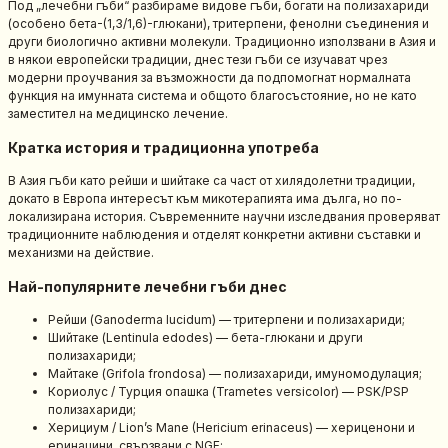
Под „лечебни гъби“ разбираме видове гъби, богати на полизахариди
(особено бета-(1,3/1,6)-глюкани), тритерпени, фенолни съединения и
други биологично активни молекули. Традиционно използвани в Азия и
в някои европейски традиции, днес тези гъби се изучават чрез
модерни проучвания за възможности да подпомогнат нормалната
функция на имунната система и общото благосъстояние, но не като
заместител на медицинско лечение.
Кратка история и традиционна употреба
В Азия гъби като рейши и шийтаке са част от хилядолетни традиции,
докато в Европа интересът към микотерапията има дълга, но по-
локализирана история. Съвременните научни изследвания проверяват
традиционните наблюдения и отделят конкретни активни съставки и
механизми на действие.
Най-популярните лечебни гъби днес
Рейши (Ganoderma lucidum) — тритерпени и полизахариди;
Шийтаке (Lentinula edodes) — бета-глюкани и други
полизахариди;
Майтаке (Grifola frondosa) — полизахариди, имуномодулация;
Кориолус / Турция опашка (Trametes versicolor) — PSK/PSP
полизахариди;
Херициум / Lion’s Mane (Hericium erinaceus) — хериценони и
еринацини, свързвани с NGF;