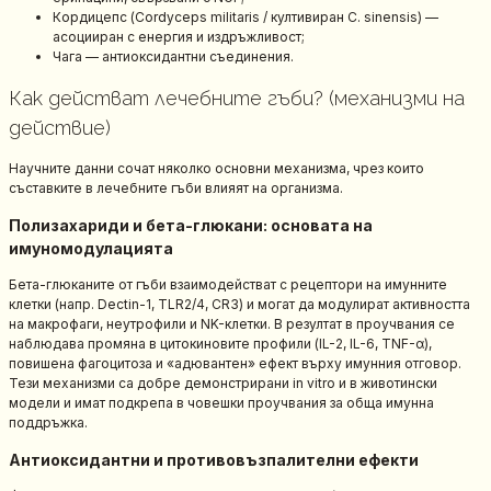
Кордицепс (Cordyceps militaris / култивиран C. sinensis) —
асоцииран с енергия и издръжливост;
Чага — антиоксидантни съединения.
Как действат лечебните гъби? (механизми на
действие)
Научните данни сочат няколко основни механизма, чрез които
съставките в лечебните гъби влияят на организма.
Полизахариди и бета-глюкани: основата на
имуномодулацията
Бета-глюканите от гъби взаимодействат с рецептори на имунните
клетки (напр. Dectin-1, TLR2/4, CR3) и могат да модулират активността
на макрофаги, неутрофили и NK-клетки. В резултат в проучвания се
наблюдава промяна в цитокиновите профили (IL-2, IL-6, TNF-α),
повишена фагоцитоза и «адювантен» ефект върху имунния отговор.
Тези механизми са добре демонстрирани in vitro и в животински
модели и имат подкрепа в човешки проучвания за обща имунна
поддръжка.
Антиоксидантни и противовъзпалителни ефекти