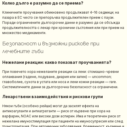
Колко дълго е разумно да се приема?
Клиничните проучвания обикновено продължават 4–16 седмици; на
пазара в ЕС често се препоръчва продължителен прием с паузи.
Поради ограничените дългосрочни данни е разумно да се обсъжда
продължителността с лекар при хронични състояния или при прием на
множество медикаменти.
Безопасност и възможни рискове при
лечебните гъби
Нежелани реакции: какво показват проучванията?
При повечето хора нежеланите реакции са леки: стомашно-чревни
оплаквания (гадене, подуване, диария или запек) — uncommon;
главоболие, сухота в устата или носа и леки кожни реакции — rare.
Систематичните данни за дългосрочна безопасност са ограничени.
Лекарствени взаимодействия и рискови групи
Някои гъби (особено рейши) могат да засилят ефекта на
антикоагуланти и антиагреганти — риск от кървене при хора на
варфарин, NOAC или високи дози аспирин. Има и теоретичен риск от
нежелана имуностимулация при пациенти на имуносупресия или след
трансплантация. При автоимунни заболявания, бременност, кърмене и