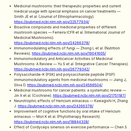
Medicinal mushrooms: their therapeutic properties and current
medical usage with special emphasis on cancer treatments —
Smith JE et al. (Journal of Ethnopharmacology).
https://pubmed.ncbi.nlm.nih.gov/22577934/
Bioactive compounds and medicinal properties of different
mushroom species — Ferreira ICFR et al. (International Journal of
Medicinal Mushrooms).
https://pubmed.ncbi.nlm.nih.gov/24266378/
Immunomodulating effects of fungi — Zhong L et al. (Nutrition
Reviews).
https://pubmed.ncbi.nlm.nih.gov/19041605/
Immunomodulatory and Anticancer Activities of Medicinal
Mushrooms: A Review — Yu S et al. (Integrative Cancer Therapies).
https://pubmed.ncbi.nlm.nih.gov/26779342/
Polysaccharide-K (PSK) and polysaccharide peptide (PSP):
immunomodulatory agents from medicinal mushrooms — Jiang J,
Sliva D.
https://pubmed.ncbi.nlm.nih.gov/24566504/
Medicinal mushrooms for cancer patients: a systematic review —
Jin X et al. (Cochrane).
https://pubmed.ncbi.nlm.nih.gov/21751187/
Neurotrophic effects of Hericium erinaceus — Kawagishi H, Zhang
J.
https://pubmed.ncbi.nlm.nih.gov/24266378/
Improvement of cognitive functions by oral intake of Hericium
erinaceus — Mori K et al. (Phytotherapy Research).
https://pubmed.ncbi.nlm.nih.gov/18844328/
Effect of Cordyceps sinensis on exercise performance — Chen S