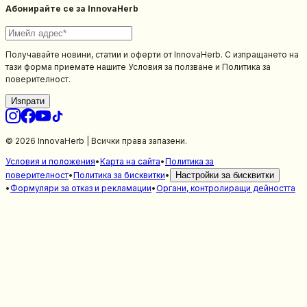
Абонирайте се за InnovaHerb
Получавайте новини, статии и оферти от InnovaHerb. С изпращането на
тази форма приемате нашите Условия за ползване и Политика за
поверителност.
Изпрати
© 2026 InnovaHerb | Всички права запазени.
Условия и положения
•
Карта на сайта
•
Политика за
поверителност
•
Политика за бисквитки
•
Настройки за бисквитки
•
Формуляри за отказ и рекламации
•
Органи, контролиращи дейността