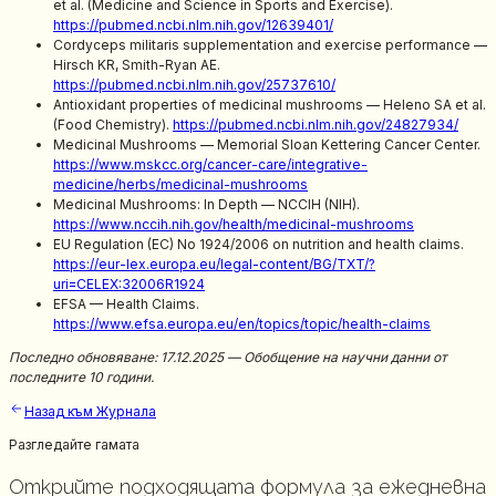
et al. (Medicine and Science in Sports and Exercise).
https://pubmed.ncbi.nlm.nih.gov/12639401/
Cordyceps militaris supplementation and exercise performance —
Hirsch KR, Smith-Ryan AE.
https://pubmed.ncbi.nlm.nih.gov/25737610/
Antioxidant properties of medicinal mushrooms — Heleno SA et al.
(Food Chemistry).
https://pubmed.ncbi.nlm.nih.gov/24827934/
Medicinal Mushrooms — Memorial Sloan Kettering Cancer Center.
https://www.mskcc.org/cancer-care/integrative-
medicine/herbs/medicinal-mushrooms
Medicinal Mushrooms: In Depth — NCCIH (NIH).
https://www.nccih.nih.gov/health/medicinal-mushrooms
EU Regulation (EC) No 1924/2006 on nutrition and health claims.
https://eur-lex.europa.eu/legal-content/BG/TXT/?
uri=CELEX:32006R1924
EFSA — Health Claims.
https://www.efsa.europa.eu/en/topics/topic/health-claims
Последно обновяване: 17.12.2025 — Обобщение на научни данни от
последните 10 години.
Назад към Журнала
Разгледайте гамата
Открийте подходящата формула за ежедневна