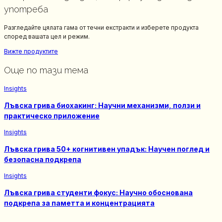
употреба
Разгледайте цялата гама от течни екстракти и изберете продукта
според вашата цел и режим.
Вижте продуктите
Още по тази тема
Insights
Лъвска грива биохакинг: Научни механизми, ползи и
практическо приложение
Insights
Лъвска грива 50+ когнитивен упадък: Научен поглед и
безопасна подкрепa
Insights
Лъвска грива студенти фокус: Научно обоснована
подкрепа за паметта и концентрацията