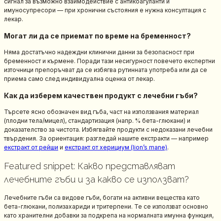
сигнал за възможно взаимодействие с антикоагуланти и
имуносупресори — при хронични състояния е нужна консултация с
лекар.
Могат ли да се приемат по време на бременност?
Няма достатъчно надеждни клинични данни за безопасност при
бременност и кърмене. Поради тази несигурност повечето експертни
източници препоръчват да се избягва рутинната употреба или да се
приема само след индивидуална оценка от лекар.
Как да изберем качествен продукт с лечебни гъби?
Търсете ясно обозначен вид гъба, част на използвания материал
(плодни тела/мицел), стандартизация (напр. % бета-глюкани) и
доказателство за чистота. Избягвайте продукти с недоказани лечебни
твърдения. За ориентация: разгледай нашите екстракти — например
екстракт от рейши
и
екстракт от херициум (lion’s mane)
.
Featured snippet: Какво представляват
лечебните гъби и за какво се използват?
Лечебните гъби са видове гъби, богати на активни вещества като
бета-глюкани, полизахариди и тритерпени. Те се използват основно
като хранителни добавки за подкрепа на нормалната имунна функция,