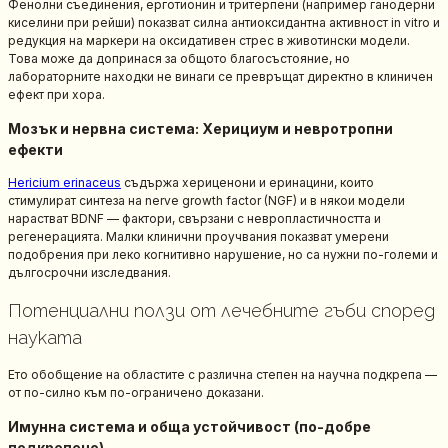
Фенолни съединения, ерготионин и тритерпени (например ганодерни
киселини при рейши) показват силна антиоксидантна активност in vitro и
редукция на маркери на оксидативен стрес в животински модели.
Това може да допринася за общото благосъстояние, но
лабораторните находки не винаги се превръщат директно в клиничен
ефект при хора.
Мозък и нервна система: Херициум и невротропни
ефекти
Hericium erinaceus
съдържа хериценони и еринацини, които
стимулират синтеза на nerve growth factor (NGF) и в някои модели
нарастват BDNF — фактори, свързани с невропластичността и
регенерацията. Малки клинични проучвания показват умерени
подобрения при леко когнитивно нарушение, но са нужни по-големи и
дългосрочни изследвания.
Потенциални ползи от лечебните гъби според
науката
Ето обобщение на областите с различна степен на научна подкрепа —
от по-силно към по-ограничено доказани.
Имунна система и обща устойчивост (по-добре
подкрепено)