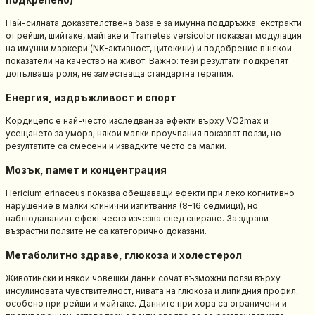
Най-силната доказателствена база е за имунна поддръжка: екстракти
от рейши, шийтаке, майтаке и Trametes versicolor показват модулация
на имунни маркери (NK-активност, цитокини) и подобрение в някои
показатели на качество на живот. Важно: тези резултати подкрепят
допълваща роля, не заместваща стандартна терапия.
Енергия, издръжливост и спорт
Кордицепс е най-често изследван за ефекти върху VO2max и
усещането за умора; някои малки проучвания показват ползи, но
резултатите са смесени и извадките често са малки.
Мозък, памет и концентрация
Hericium erinaceus показва обещаващи ефекти при леко когнитивно
нарушение в малки клинични изпитвания (8–16 седмици), но
наблюдаваният ефект често изчезва след спиране. За здрави
възрастни ползите не са категорично доказани.
Метаболитно здраве, глюкоза и холестерол
Животински и някои човешки данни сочат възможни ползи върху
инсулиновата чувствителност, нивата на глюкоза и липидния профил,
особено при рейши и майтаке. Данните при хора са ограничени и