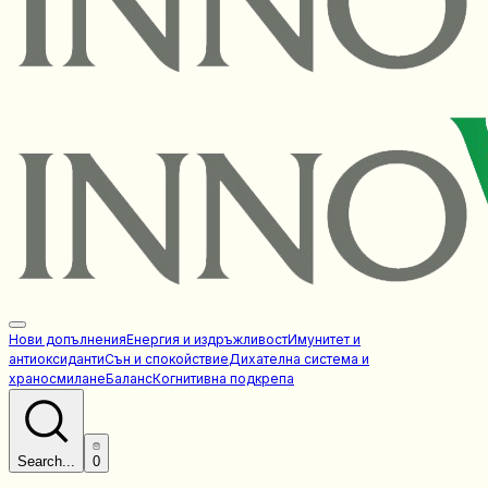
Нови допълнения
Енергия и издръжливост
Имунитет и
антиоксиданти
Сън и спокойствие
Дихателна система и
храносмилане
Баланс
Когнитивна подкрепа
Search...
0