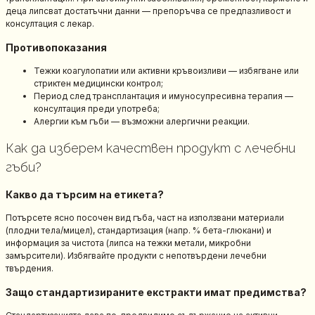
деца липсват достатъчни данни — препоръчва се предпазливост и
консултация с лекар.
Противопоказания
Тежки коагулопатии или активни кръвоизливи — избягване или
стриктен медицински контрол;
Период след трансплантация и имуносупресивна терапия —
консултация преди употреба;
Алергии към гъби — възможни алергични реакции.
Как да изберем качествен продукт с лечебни
гъби?
Какво да търсим на етикета?
Потърсете ясно посочен вид гъба, част на използвани материали
(плодни тела/мицел), стандартизация (напр. % бета-глюкани) и
информация за чистота (липса на тежки метали, микробни
замърсители). Избягвайте продукти с непотвърдени лечебни
твърдения.
Защо стандартизираните екстракти имат предимства?