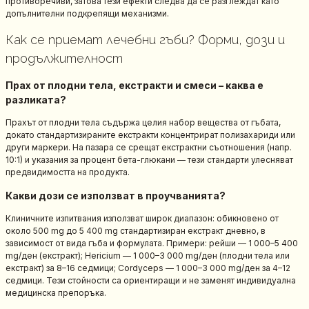
противоречиви, затова тези ефекти следва да се разглеждат като
допълнителни подкрепящи механизми.
Как се приемат лечебни гъби? Форми, дози и
продължителност
Прах от плодни тела, екстракти и смеси – каква е
разликата?
Прахът от плодни тела съдържа целия набор вещества от гъбата,
докато стандартизираните екстракти концентрират полизахариди или
други маркери. На пазара се срещат екстрактни съотношения (напр.
10:1) и указания за процент бета-глюкани — тези стандарти улесняват
предвидимостта на продукта.
Какви дози се използват в проучванията?
Клиничните изпитвания използват широк диапазон: обикновено от
около 500 mg до 5 400 mg стандартизиран екстракт дневно, в
зависимост от вида гъба и формулата. Примери: рейши — 1 000–5 400
mg/ден (екстракт); Hericium — 1 000–3 000 mg/ден (плодни тела или
екстракт) за 8–16 седмици; Cordyceps — 1 000–3 000 mg/ден за 4–12
седмици. Тези стойности са ориентиращи и не заменят индивидуална
медицинска препоръка.