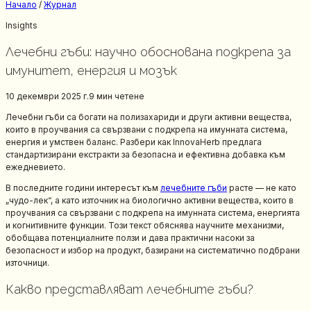
Начало
/
Журнал
Insights
Лечебни гъби: научно обоснована подкрепа за
имунитет, енергия и мозък
10 декември 2025 г.
9 мин
четене
Лечебни гъби са богати на полизахариди и други активни вещества,
които в проучвания са свързвани с подкрепа на имунната система,
енергия и умствен баланс. Разбери как InnovaHerb предлага
стандартизирани екстракти за безопасна и ефективна добавка към
ежедневието.
В последните години интересът към
лечебните гъби
расте — не като
„чудо-лек“, а като източник на биологично активни вещества, които в
проучвания са свързвани с подкрепа на имунната система, енергията
и когнитивните функции. Този текст обяснява научните механизми,
обобщава потенциалните ползи и дава практични насоки за
безопасност и избор на продукт, базирани на систематично подбрани
източници.
Какво представляват лечебните гъби?