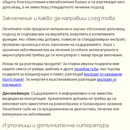
общото благосъстояние и метаболитния баланс и се разглеждат като
допълващ, а не заместващ стандартното лечение подход.
Заключение и какво да направиш след това
Лечебните гъби предлагат интересен и научно обоснован допълващ
подход за подпомагане на имунитета, енергията и когнитивните
функции. Ако обмисляш добавка, помисли за стандартизиран екстракт,
проверен произход и ясно означение на съдържанието. Хора с
хронични заболявания или на лечение (особено антикоагуланти и
имуносупресия) трябва да се консултират с лекар преди започване.
Искаш ли да разгледаш продукти? За плавна имунна подкрепа виж
нашите смеси от рейши, шийтаке и други
лечебни гъби
. Ако търсиш
подкрепа за концентрация и памет, разгледай
екстракт от херициум
(lion’s mane)
. За енергия и възстановяване разгледай
екстракт от
кордицепс
.
Дисклеймъри:
Съдържанието е информативно и не замества
медицинска консултация. Хранителните добавки не трябва да се
използват като заместител на разнообразно и балансирано хранене.
Лечебните гъби не са предназначени за диагностика, лечение или
излекуване на заболявания.
Източници и допълнителна литература