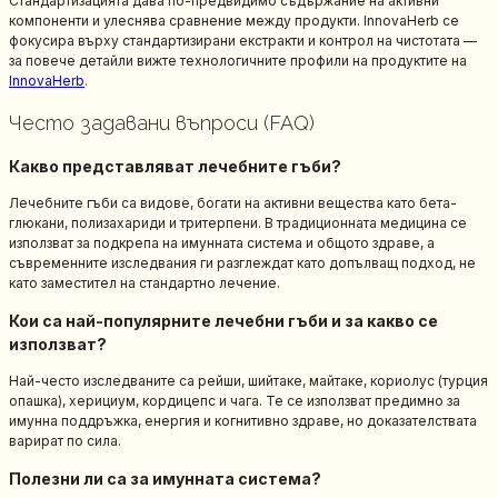
Стандартизацията дава по-предвидимо съдържание на активни
компоненти и улеснява сравнение между продукти. InnovaHerb се
фокусира върху стандартизирани екстракти и контрол на чистотата —
за повече детайли вижте технологичните профили на продуктите на
InnovaHerb
.
Често задавани въпроси (FAQ)
Какво представляват лечебните гъби?
Лечебните гъби са видове, богати на активни вещества като бета-
глюкани, полизахариди и тритерпени. В традиционната медицина се
използват за подкрепа на имунната система и общото здраве, а
съвременните изследвания ги разглеждат като допълващ подход, не
като заместител на стандартно лечение.
Кои са най-популярните лечебни гъби и за какво се
използват?
Най-често изследваните са рейши, шийтаке, майтаке, кориолус (турция
опашка), херициум, кордицепс и чага. Те се използват предимно за
имунна поддръжка, енергия и когнитивно здраве, но доказателствата
варират по сила.
Полезни ли са за имунната система?