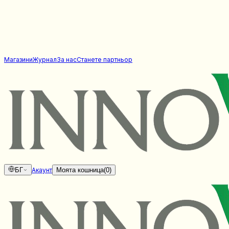
Магазини
Журнал
За нас
Станете партньор
БГ
Акаунт
Моята кошница
(
0
)