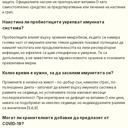
защита. Официалните насоки не препоръчват витамин D като
самостоятелно средство за предотвратяване или лечение на настинки
и грип.
Наистина ли пробиотиците укрепват имунната
система?
Пробиотиците влияят върху чревния микробиом, където се намира
голяма част от имунните клетки. Някои щамове показват потенциал да
намалят честотата или продължителността на леки респираторни
инфекции, но ефектите са щам‑специфични и умерени. Те са
допълнение, а не заместител на здравословното хранене и основните
превантивни мерки.
Колко време е нужно, за да засилим имунитета си?
Промените в начина на живот – по-добър сън, намален стрес, по-
пълноценна диета – започват да влияят върху имунната система в
рамките на седмици, но устойчивите ползи изискват месеци
последователност. При коригиране на дефицит на витамин D или цинк,
нивата се подобряват за няколко седмици, но индивидуалните разлики
са значителни.[5,6,9]
Могат ли хранителните добавки да предпазят от
COVID‑19?