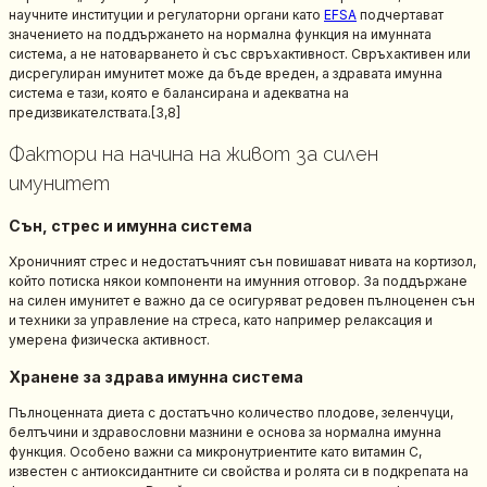
научните институции и регулаторни органи като
EFSA
подчертават
значението на поддържането на нормална функция на имунната
система, а не натоварването ѝ със свръхактивност. Свръхактивен или
дисрегулиран имунитет може да бъде вреден, а здравата имунна
система е тази, която е балансирана и адекватна на
предизвикателствата.[3,8]
Фактори на начина на живот за силен
имунитет
Сън, стрес и имунна система
Хроничният стрес и недостатъчният сън повишават нивата на кортизол,
който потиска някои компоненти на имунния отговор. За поддържане
на силен имунитет е важно да се осигуряват редовен пълноценен сън
и техники за управление на стреса, като например релаксация и
умерена физическа активност.
Хранене за здрава имунна система
Пълноценната диета с достатъчно количество плодове, зеленчуци,
белтъчини и здравословни мазнини е основа за нормална имунна
функция. Особено важни са микронутриентите като витамин C,
известен с антиоксидантните си свойства и ролята си в подкрепата на