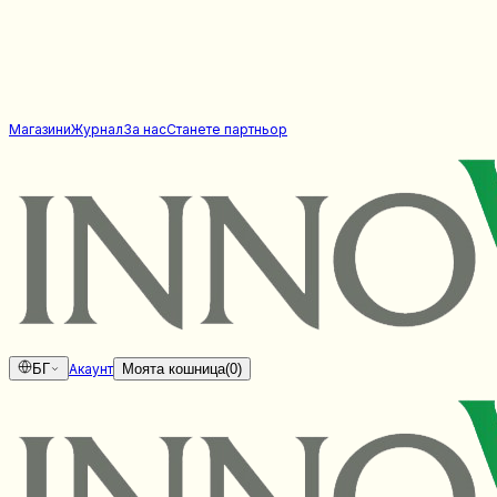
Магазини
Журнал
За нас
Станете партньор
БГ
Акаунт
Моята кошница
(
0
)