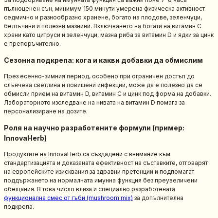
пълноценен сън, минимум 150 минути умерена физическа активност
седмично и разнообразно хранене, богато на плодове, зеленчуци,
белтъчини и полезни мазнини. Включването на богати на витамин C
храни като цитруси и зеленчуци, мазна риба за витамин D и ядки за цинк
е препоръчително.
Сезонна подкрепа: кога и какви добавки да обмислим
През есенно-зимния период, особено при ограничен достъп до
слънчева светлина и повишени инфекции, може да е полезно да се
обмисли прием на витамин D, витамин C и цинк под форма на добавки.
Лабораторното изследване на нивата на витамин D помага за
персонализиране на дозите.
Роля на научно разработените формули (пример:
InnovaHerb)
Продуктите на InnovaHerb са създадени с внимание към
стандартизацията и доказаната ефективност на съставките, отговарят
на европейските изисквания за здравни претенции и подпомагат
поддържането на нормалната имунна функция без преувеличени
обещания. В това число влиза и специално разработената
функционална смес от гъби (mushroom mix)
за допълнителна
подкрепа.