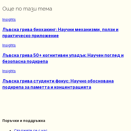
Още по тази тема
Insights
Лъвска грива биохакинг: Научни механизми, ползи и
практическо приложение
Insights
Лъвска грива 50+ когнитивен упадък: Научен поглед и
безопасна подкрепa
Insights
Лъвска грива студенти фокус: Научно обоснована
подкрепа за паметта и концентрацията
Поръчки и поддръжка
Свържете се с нас