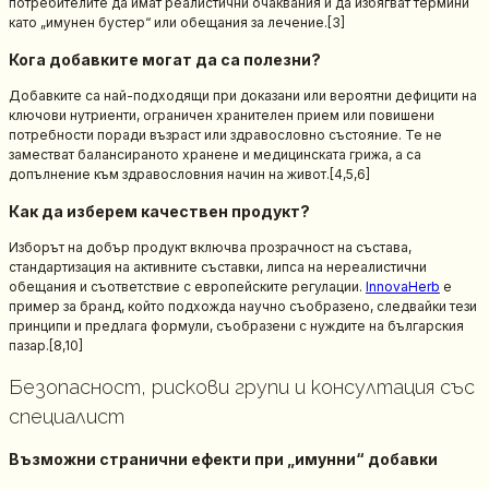
потребителите да имат реалистични очаквания и да избягват термини
като „имунен бустер“ или обещания за лечение.[3]
Кога добавките могат да са полезни?
Добавките са най-подходящи при доказани или вероятни дефицити на
ключови нутриенти, ограничен хранителен прием или повишени
потребности поради възраст или здравословно състояние. Те не
заместват балансираното хранене и медицинската грижа, а са
допълнение към здравословния начин на живот.[4,5,6]
Как да изберем качествен продукт?
Изборът на добър продукт включва прозрачност на състава,
стандартизация на активните съставки, липса на нереалистични
обещания и съответствие с европейските регулации.
InnovaHerb
е
пример за бранд, който подхожда научно съобразено, следвайки тези
принципи и предлага формули, съобразени с нуждите на българския
пазар.[8,10]
Безопасност, рискови групи и консултация със
специалист
Възможни странични ефекти при „имунни“ добавки