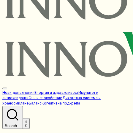
Нови допълнения
Енергия и издръжливост
Имунитет и
антиоксиданти
Сън и спокойствие
Дихателна система и
храносмилане
Баланс
Когнитивна подкрепа
Search...
0