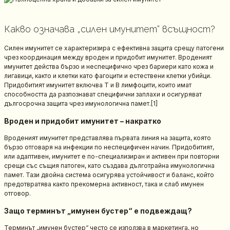
Какво означава „силен имунитет“ всъщност?
Силен имунитет се характеризира с ефективна защита срещу патогени
чрез координация между вроден и придобит имунитет. Вроденият
имунитет действа бързо и неспецифично чрез бариери като кожа и
лигавици, както и клетки като фагоцити и естествени клетки убийци.
Придобитият имунитет включва T и B лимфоцити, които имат
способността да разпознават специфични заплахи и осигуряват
дългосрочна защита чрез имунологична памет.[1]
Вроден и придобит имунитет – накратко
Вроденият имунитет представлява първата линия на защита, която
бързо отговаря на инфекции по неспецифичен начин. Придобитият,
или адаптивен, имунитет е по-специализиран и активен при повторни
срещи със същия патоген, като създава дълготрайна имунологична
памет. Тази двойна система осигурява устойчивост и баланс, който
предотвратява както прекомерна активност, така и слаб имунен
отговор.
Защо терминът „имунен бустер“ е подвеждащ?
Терминът „имунен бустер“ често се използва в маркетинга, но