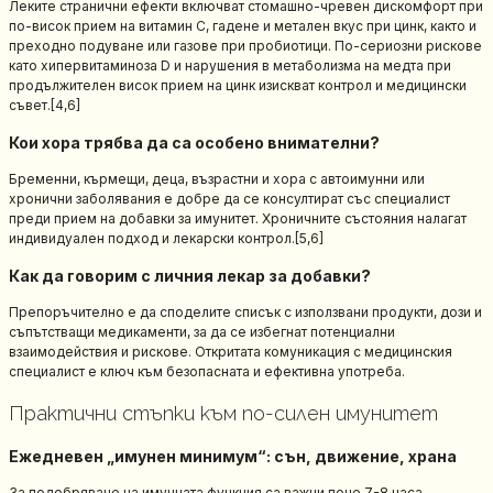
Леките странични ефекти включват стомашно-чревен дискомфорт при
по-висок прием на витамин C, гадене и метален вкус при цинк, както и
преходно подуване или газове при пробиотици. По-сериозни рискове
като хипервитаминоза D и нарушения в метаболизма на медта при
продължителен висок прием на цинк изискват контрол и медицински
съвет.[4,6]
Кои хора трябва да са особено внимателни?
Бременни, кърмещи, деца, възрастни и хора с автоимунни или
хронични заболявания е добре да се консултират със специалист
преди прием на добавки за имунитет. Хроничните състояния налагат
индивидуален подход и лекарски контрол.[5,6]
Как да говорим с личния лекар за добавки?
Препоръчително е да споделите списък с използвани продукти, дози и
съпътстващи медикаменти, за да се избегнат потенциални
взаимодействия и рискове. Откритата комуникация с медицинския
специалист е ключ към безопасната и ефективна употреба.
Практични стъпки към по-силен имунитет
Ежедневен „имунен минимум“: сън, движение, храна
За подобряване на имунната функция са важни поне 7-8 часа