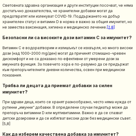
Световната здравна организация и други институции посочват, че няма
достатъчно доказателства, че хранителни добавки могат да
предотвратят или излекуват COVID‑19. Поддържането на добър
хранителен статус и витамин D в норма е важно за общия имунитет, но
не замества ваксинация, хигиена и медицинско лечение.
[2,8]
Безопасни ли са високите дози витамин C за имунитет?
Витамин C е водоразтворим и излишъкът се изхвърля, но много високи
дози (над 1000–2000 mg/ден) могат да причинят стомашно-чревен
дискомфорт и не са доказано по‑ефективни от умерени дози за
имунната функция. За повечето хора е по-разумно да се придържат
към препоръчителните дневни количества, освен при медицински
показания.
Трябва ли децата да приемат добавки за силен
имунитет?
При здрави деца, които се хранят разнообразно, често няма нужда от
рутинни „имунни“ добавки. В определени случаи педиатър може да
препоръча витамини D или мултивитамини. Важно е да се спазват
детски дозировки и да се избягват високи дози без медицински съвет.
[5,8]
Как да изберем качествена добавка за имунитет?