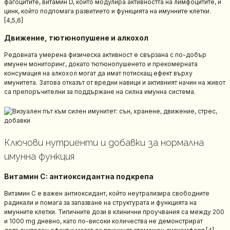
фагоцитите, витамин D, който модулира активността на лимфоцитите, и
цинк, който подпомага развитието и функцията на имунните клетки.
[4,5,6]
Движение, тютюнопушене и алкохол
Редовната умерена физическа активност е свързана с по-добър
имунен мониторинг, докато тютюнопушенето и прекомерната
консумация на алкохол могат да имат потискащ ефект върху
имунитета. Затова отказът от вредни навици и активният начин на живот
са препоръчителни за поддържане на силна имунна система.
Ключови нутриенти и добавки за нормална
имунна функция
Витамин C: антиоксидантна подкрепа
Витамин C е важен антиоксидант, който неутрализира свободните
радикали и помага за запазване на структурата и функцията на
имунните клетки. Типичните дози в клинични проучвания са между 200
и 1000 mg дневно, като по-високи количества не демонстрират