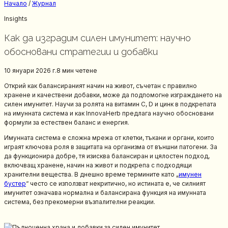
Начало
/
Журнал
Insights
Как да изградим силен имунитет: научно
обосновани стратегии и добавки
10 януари 2026 г.
8 мин
четене
Открий как балансираният начин на живот, съчетан с правилно
хранене и качествени добавки, може да подпомогне изграждането на
силен имунитет. Научи за ролята на витамин C, D и цинк в подкрепата
на имунната система и как InnovaHerb предлага научно обосновани
формули за естествен баланс и енергия.
Имунната система е сложна мрежа от клетки, тъкани и органи, които
играят ключова роля в защитата на организма от външни патогени. За
да функционира добре, тя изисква балансиран и цялостен подход,
включващ хранене, начин на живот и подкрепа с подходящи
хранителни вещества. В днешно време термините като „
имунен
бустер
“ често се използват некритично, но истината е, че силният
имунитет означава нормална и балансирана функция на имунната
система, без прекомерни възпалителни реакции.