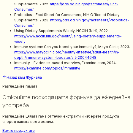
Supplements, 2022.
https://ods.od.nih.gov/factsheets/Zinc-
Consumer/
Probiotics – Fact Sheet for Consumers, NIH Office of Dietary
Supplements, 2023.
https://ods.od.nih.gov/factsheets/Probiotics-
Consumer/
Using Dietary Supplements Wisely, NCCIH (NIH), 2022.
https://www.nccih.nih.gov/health/using-dietary-supplements-
wisely
Immune system: Can you boost your immunity?, Mayo Clinic, 2023.
https://www.mayoclinic.org/healthy-lifestyle/adult-health/in-
depth/immune-system-booster/art-20044648
Immunity – Evidence-based overview, Examine.com, 2024.
https://examine.com/topics/immunity/
Назад към Журнала
Разгледайте гамата
Открийте подходящата формула за ежедневна
употреба
Разгледайте цялата гама от течни екстракти и изберете продукта
според вашата цел и режим.
Вижте продуктите