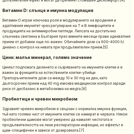
допълнителен ефект и могат да причинят стомашен дискомфорт.[4]
Витамин D: слънце и имунна модулация
Витамин D играе ключова роля в модулирането на вродения и
адаптивния имунитет чрез регулиране на T и B лимфоцитите и
продукцията на антимикробни пептиди. Липсата на достатъчно
слънчева светлина в България през зимните месеци прави адекватния
прием от добавки още по-важен. Обичайните дози са 600–4000 IU
дневно с контрол на нивата при продължителен прием.[5]
Цинк: малък минерал, голямо значение
Цинкът подпомага деленето и съзряването на имунните клетки и е
важен за функцията на естествените клетки-убийци.
Препоръчителните дози са между 10 и 30 mg на ден, като
дългосрочен прием над 40 mg изисква медицински контрол заради
риск от дисбаланс в метаболизма на медта.[6]
Пробиотици и чревен микробиом
Здравият чревен микробиом е свързан с нормална имунна функция,
тъй като голяма част от имунните клетки се намират в червата. Някои
пробиотични щамове могат умерено да намалят честотата и
продължителността на леки респираторни инфекции, но ефектът е
щам-специфичен и зависи от дозировката.[7]