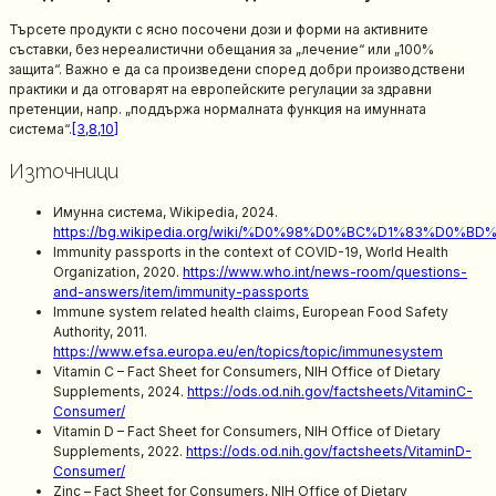
Търсете продукти с ясно посочени дози и форми на активните
съставки, без нереалистични обещания за „лечение“ или „100%
защита“. Важно е да са произведени според добри производствени
практики и да отговарят на европейските регулации за здравни
претенции, напр. „поддържа нормалната функция на имунната
система“.
[3,8,10]
Източници
Имунна система, Wikipedia, 2024.
https://bg.wikipedia.org/wiki/%D0%98%D0%BC%D1%83%
Immunity passports in the context of COVID-19, World Health
Organization, 2020.
https://www.who.int/news-room/questions-
and-answers/item/immunity-passports
Immune system related health claims, European Food Safety
Authority, 2011.
https://www.efsa.europa.eu/en/topics/topic/immunesystem
Vitamin C – Fact Sheet for Consumers, NIH Office of Dietary
Supplements, 2024.
https://ods.od.nih.gov/factsheets/VitaminC-
Consumer/
Vitamin D – Fact Sheet for Consumers, NIH Office of Dietary
Supplements, 2022.
https://ods.od.nih.gov/factsheets/VitaminD-
Consumer/
Zinc – Fact Sheet for Consumers, NIH Office of Dietary