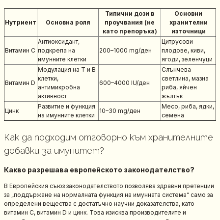
Типични дози в
Основни
Нутриент
Основна роля
проучвания (не
хранителни
като препоръка)
източници
Антиоксидант,
Цитрусови
Витамин C
подкрепа на
200–1000 mg/ден
плодове, киви,
имунните клетки
ягоди, зеленчуци
Модулация на T и B
Слънчева
клетки,
светлина, мазна
Витамин D
600–4000 IU/ден
антимикробна
риба, яйчен
активност
жълтък
Развитие и функция
Месо, риба, ядки,
Цинк
10–30 mg/ден
на имунните клетки
семена
Как да подходим отговорно към хранителните
добавки за имунитет?
Какво разрешава европейското законодателство?
В Европейския съюз законодателството позволява здравни претенции
за „поддържане на нормалната функция на имунната система“ само за
определени вещества с достатъчно научни доказателства, като
витамин C, витамин D и цинк. Това изисква производителите и