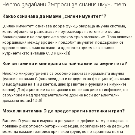
Често задавани въпроси за силния имунитет
Какво означава да имаме „силен имунитет“?
„Силен имунитет“ означава добре функционираща имунна система,
която ефективно разпознава и неутрализира патогени, но остава
балансирана и не предизвиква прекомерно възпаление. Това включва
координация между вроден и придобит имунитет, поддържани от
здравословен начин на живот и адекватен прием на ключови
нутриенти като витамин C, D и цинк.[1]
Кои витамини и минерали са най‑важни за имунитета?
Няколко микронутриента са особено важни за нормалната имунна
функция: витамин C (антиоксидант и подкрепа на фагоцитите), витамин
D (модулация на T и B клетки), цинк (развитие и функция на имунните
клетки). Дефицитите им са свързани с по-висок риск от инфекции, но
свръхприем над препоръчителните дози не носи допълнителни
доказани ползи.[4,5,6]
Може ли витамин D да предотврати настинки и грип?
Витамин D участва в имунната регулация и дефицитът му е свързан с
повишен риск от респираторни инфекции. Коригирането на дефицита
може да намали този риск при някои групи, но не гарантира пълна