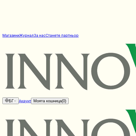
Магазини
Журнал
За нас
Станете партньор
БГ
Акаунт
Моята кошница
(
0
)