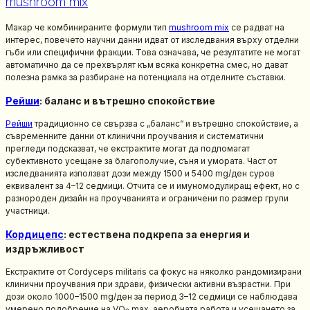
mushroom mix
Макар че комбинираните формули тип
mushroom mix
се радват на
интерес, повечето научни данни идват от изследвания върху отделни
гъби или специфични фракции. Това означава, че резултатите не могат
автоматично да се прехвърлят към всяка конкретна смес, но дават
полезна рамка за разбиране на потенциала на отделните съставки.
Рейши
: баланс и вътрешно спокойствие
Рейши
традиционно се свързва с „баланс“ и вътрешно спокойствие, а
съвременните данни от клинични проучвания и систематични
прегледи подсказват, че екстрактите могат да подпомагат
субективното усещане за благополучие, съня и умората. Част от
изследванията използват дози между 1500 и 5400 mg/ден суров
еквивалент за 4–12 седмици. Отчита се и имуномодулиращ ефект, но с
разнороден дизайн на проучванията и ограничени по размер групи
участници.
Кордицепс
: естествена подкрепа за енергия и
издръжливост
Екстрактите от Cordyceps militaris са фокус на няколко рандомизирани
клинични проучвания при здрави, физически активни възрастни. При
дози около 1000–1500 mg/ден за период 3–12 седмици се наблюдава
умерено подобрение на VO
max, аеробната работа и усещането за