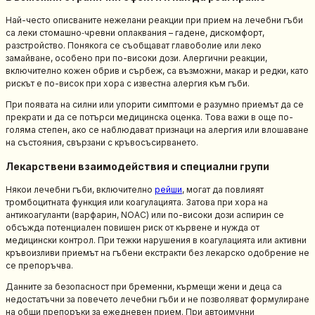
Най-често описваните нежелани реакции при прием на лечебни гъби
са леки стомашно‑чревни оплаквания – гадене, дискомфорт,
разстройство. Понякога се съобщават главоболие или леко
замайване, особено при по-високи дози. Алергични реакции,
включително кожен обрив и сърбеж, са възможни, макар и редки, като
рискът е по-висок при хора с известна алергия към гъби.
При появата на силни или упорити симптоми е разумно приемът да се
прекрати и да се потърси медицинска оценка. Това важи в още по-
голяма степен, ако се наблюдават признаци на алергия или влошаване
на състояния, свързани с кръвосъсирването.
Лекарствени взаимодействия и специални групи
Някои лечебни гъби, включително
рейши
, могат да повлияят
тромбоцитната функция или коагулацията. Затова при хора на
антикоагуланти (варфарин, NOAC) или по-високи дози аспирин се
обсъжда потенциален повишен риск от кървене и нужда от
медицински контрол. При тежки нарушения в коагулацията или активни
кръвоизливи приемът на гъбени екстракти без лекарско одобрение не
се препоръчва.
Данните за безопасност при бременни, кърмещи жени и деца са
недостатъчни за повечето лечебни гъби и не позволяват формулиране
на общи препоръки за ежедневен прием. При автоимунни