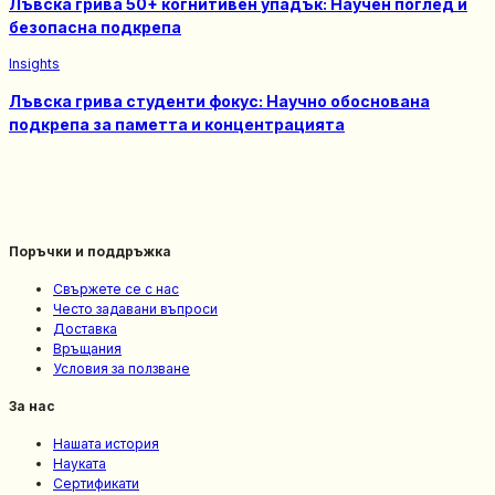
Лъвска грива 50+ когнитивен упадък: Научен поглед и
безопасна подкрепa
Insights
Лъвска грива студенти фокус: Научно обоснована
подкрепа за паметта и концентрацията
Поръчки и поддръжка
Свържете се с нас
Често задавани въпроси
Доставка
Връщания
Условия за ползване
За нас
Нашата история
Науката
Сертификати