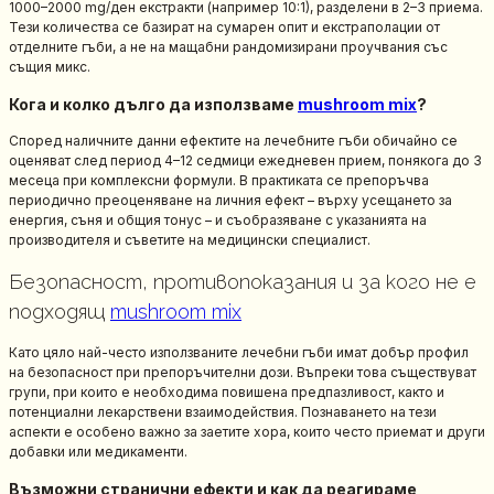
1000–2000 mg/ден екстракти (например 10:1), разделени в 2–3 приема.
Тези количества се базират на сумарен опит и екстраполации от
отделните гъби, а не на мащабни рандомизирани проучвания със
същия микс.
Кога и колко дълго да използваме
mushroom mix
?
Според наличните данни ефектите на лечебните гъби обичайно се
оценяват след период 4–12 седмици ежедневен прием, понякога до 3
месеца при комплексни формули. В практиката се препоръчва
периодично преоценяване на личния ефект – върху усещането за
енергия, съня и общия тонус – и съобразяване с указанията на
производителя и съветите на медицински специалист.
Безопасност, противопоказания и за кого не е
подходящ
mushroom mix
Като цяло най-често използваните лечебни гъби имат добър профил
на безопасност при препоръчителни дози. Въпреки това съществуват
групи, при които е необходима повишена предпазливост, както и
потенциални лекарствени взаимодействия. Познаването на тези
аспекти е особено важно за заетите хора, които често приемат и други
добавки или медикаменти.
Възможни странични ефекти и как да реагираме