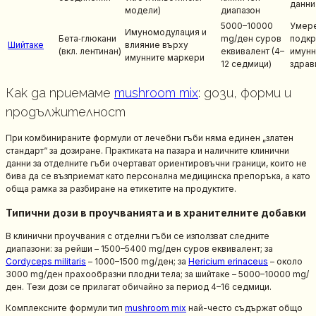
данни
модели)
диапазон
5000–10000
Умер
Имуномодулация и
Бета‑глюкани
mg/ден суров
подкр
Шийтаке
влияние върху
(вкл. лентинан)
еквивалент (4–
имунн
имунните маркери
12 седмици)
здрав
Как да приемаме
mushroom mix
: дози, форми и
продължителност
При комбинираните формули от лечебни гъби няма единен „златен
стандарт“ за дозиране. Практиката на пазара и наличните клинични
данни за отделните гъби очертават ориентировъчни граници, които не
бива да се възприемат като персонална медицинска препоръка, а като
обща рамка за разбиране на етикетите на продуктите.
Типични дози в проучванията и в хранителните добавки
В клинични проучвания с отделни гъби се използват следните
диапазони: за рейши – 1500–5400 mg/ден суров еквивалент; за
Cordyceps militaris
– 1000–1500 mg/ден; за
Hericium erinaceus
– около
3000 mg/ден прахообразни плодни тела; за шийтаке – 5000–10000 mg/
ден. Тези дози се прилагат обичайно за период 4–16 седмици.
Комплексните формули тип
mushroom mix
най-често съдържат общо