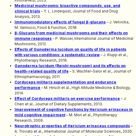
InnovaHerb, 2023.
Medicinal mushrooms: bioactive compounds, use, and
clinical trials
– Y. L. Lindequist, Journal of Food and Drug
Analysis, 2013.
Immunomodulatory effects of fungal β-glucans
– J. Vetvicka,
M. Vannucci, Food & Function, 2018.
β-Glucans from medicinal mushrooms and their effects on
immune responses
– P. Wasser, International Journal of Medicinal
Mushrooms, 2012.
Effects of Ganoderma lucidum on quality of life in patients
with various conditions: a systematic review
– J. Klupp et al.,
Phytotherapy Research, 2016.
Ganoderma lucidum (Reishi mushroom) and its effects on
health-related quality of life
– S. Wachtel-Galor et al., Journal of
Ethnopharmacology, 2011.
Cordyceps militaris supplementation and endurance
performance
– M. Hirsch et al., High Altitude Medicine & Biology,
2014.
Effect of Cordyceps militaris on exercise performance
– J.
Chen et al., Journal of Dietary Supplements, 2013.
Improvement of cognitive functions by Hericium erinaceus in
mild cognitive impairment
– M. Mori et al., Phytotherapy
Research, 2009.
Neurotrophic properties of Hericium erinaceus compounds
–
A. Trovato et al., International Journal of Molecular Sciences, 2020.