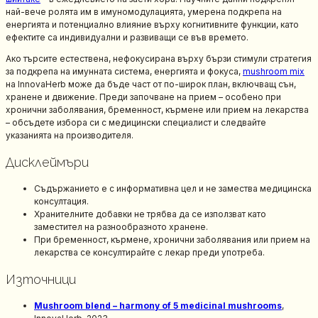
най-вече ролята им в имуномодулацията, умерена подкрепа на
енергията и потенциално влияние върху когнитивните функции, като
ефектите са индивидуални и развиващи се във времето.
Ако търсите естествена, нефокусирана върху бързи стимули стратегия
за подкрепа на имунната система, енергията и фокуса,
mushroom mix
на InnovaHerb може да бъде част от по-широк план, включващ сън,
хранене и движение. Преди започване на прием – особено при
хронични заболявания, бременност, кърмене или прием на лекарства
– обсъдете избора си с медицински специалист и следвайте
указанията на производителя.
Дисклеймъри
Съдържанието е с информативна цел и не замества медицинска
консултация.
Хранителните добавки не трябва да се използват като
заместител на разнообразното хранене.
При бременност, кърмене, хронични заболявания или прием на
лекарства се консултирайте с лекар преди употреба.
Източници
Mushroom blend – harmony of 5 medicinal mushrooms
,