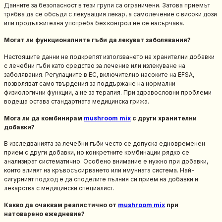
Данните за безопасност в тези групи са ограничени. Затова приемът
трябва да се обсъди с лекуващия лекар, а самолечение с високи дози
или продължителна употреба без контрол не се насърчава.
Могат ли функционалните гъби да лекуват заболявания?
Настоящите данни не подкрепят използването на хранителни добавки
с лечебни гъби като средство за лечение или излекуване на
заболявания. Регулациите в ЕС, включително насоките на EFSA,
позволяват само твърдения за поддържане на нормални
физиологични функции, а не за терапия. При здравословни проблеми
водеща остава стандартната медицинска грижа.
Мога ли да комбинирам
mushroom mix
с други хранителни
добавки?
В изследванията за лечебни гъби често се допуска едновременен
прием с други добавки, но конкретните комбинации рядко се
анализират систематично. Особено внимание е нужно при добавки,
които влияят на кръвосъсирването или имунната система. Най-
сигурният подход е да споделите пълния си прием на добавки и
лекарства с медицински специалист.
Какво да очаквам реалистично от
mushroom mix
при
натоварено ежедневие?