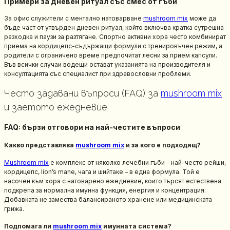
Примери за дневен ритуал със смес от гъби
За офис служители с ментално натоварване
mushroom mix
може да
бъде част от утвърден дневен ритуал, който включва кратка сутрешна
разходка и паузи за разтягане. Спортно активни хора често комбинират
приема на кордицепс-съдържащи формули с тренировъчен режим, а
родители с ограничено време предпочитат лесни за прием капсули.
Във всички случаи водещи остават указанията на производителя и
консултацията със специалист при здравословни проблеми.
Често задавани въпроси (FAQ) за
mushroom mix
и заетото ежедневие
FAQ: бързи отговори на най-честите въпроси
Какво представлява
mushroom mix
и за кого е подходящ?
Mushroom mix
е комплекс от няколко лечебни гъби – най-често рейши,
кордицепс, lion’s mane, чага и шийтаке – в една формула. Той е
насочен към хора с натоварено ежедневие, които търсят естествена
подкрепа за нормална имунна функция, енергия и концентрация.
Добавката не замества балансираното хранене или медицинската
грижа.
Подпомага ли
mushroom mix
имунната система?