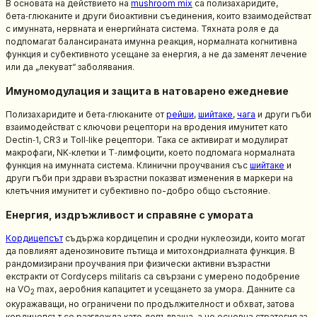
В основата на действието на
mushroom mix
са полизахаридите,
бета‑глюканите и други биоактивни съединения, които взаимодействат
с имунната, нервната и енергийната система. Тяхната роля е да
подпомагат балансираната имунна реакция, нормалната когнитивна
функция и субективното усещане за енергия, а не да заменят лечение
или да „лекуват“ заболявания.
Имуномодулация и защита в натоварено ежедневие
Полизахаридите и бета‑глюканите от
рейши
,
шийтаке
,
чага
и други гъби
взаимодействат с ключови рецептори на вродения имунитет като
Dectin‑1, CR3 и Toll‑like рецептори. Така се активират и модулират
макрофаги, NK‑клетки и Т‑лимфоцити, което подпомага нормалната
функция на имунната система. Клинични проучвания със
шийтаке
и
други гъби при здрави възрастни показват изменения в маркери на
клетъчния имунитет и субективно по-добро общо състояние.
Енергия, издръжливост и справяне с умората
Кордицепсът
съдържа кордицепин и сродни нуклеозиди, които могат
да повлияят аденозиновите пътища и митохондриалната функция. В
рандомизирани проучвания при физически активни възрастни
екстракти от Cordyceps militaris са свързани с умерено подобрение
на VO
max, аеробния капацитет и усещането за умора. Данните са
2
окуражаващи, но ограничени по продължителност и обхват, затова
кордицепсът се разглежда като допълваща, а не основна стратегия за