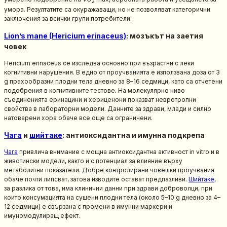
2
умора. Резултатите са окуражаващи, но не позволяват категорични
заключения за всички групи потребители.
Lion’s mane (Hericium erinaceus)
: мозъкът на заетия
човек
Hericium erinaceus се изследва основно при възрастни с леки
когнитивни нарушения. В едно от проучванията е използвана доза от 3
g прахообразни плодни тела дневно за 8–16 седмици, като са отчетени
подобрения в когнитивните тестове. На молекулярно ниво
съединенията еринацини и хериценони показват невротропни
свойства в лабораторни модели. Данните за здрави, млади и силно
натоварени хора обаче все още са ограничени.
Чага
и
шийтаке
: антиоксидантна и имунна подкрепа
Чага
привлича внимание с мощна антиоксидантна активност in vitro и в
животински модели, както и с потенциал за влияние върху
метаболитни показатели. Добре контролирани човешки проучвания
обаче почти липсват, затова изводите остават предпазливи.
Шийтаке
,
за разлика от това, има клинични данни при здрави доброволци, при
които консумацията на сушени плодни тела (около 5–10 g дневно за 4–
12 седмици) е свързана с промени в имунни маркери и
имуномодулиращ ефект.