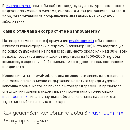
В
mushroom mix
тези гъби работят заедно, за да осигурят комплексна
подкрепа за имунната система, енергията и концентрацията при заети
хора, без претенции за профилактика или лечение на конкретни
заболявания.
Какво отличава екстрактите на InnovaHerb?
На пазара комплексните формули тип
mushroom mix
обикновено
използват концентрирани екстракти (например 10:1) и стандартизация
по общо съдържание на полизахариди, често около или над 30%. Този
подход позволява дневни дози от порядъка на 1000–2000 mg общ
комплекс, разделени в 2–3 приема, вместо десетки грамове сушени
плодни тела.
Концепцията на InnovaHerb следва именно тази линия: използване на
екстракти с ясно описано съдържание на полизахариди и удобна
капсулна форма, която се вписва в натоварен график. Въпреки това
специфични големи рандомизирани проучвания с точно същия
mushroom mix
липсват; научната обосновка стъпва на данните за
отделните гъби и на опита от пазара.
Как действат лечебните гъби в
mushroom mix
върху организма?