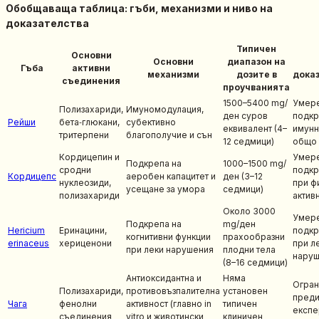
Обобщаваща таблица: гъби, механизми и ниво на
доказателства
Типичен
Основни
Основни
диапазон на
Гъба
активни
механизми
дозите в
дока
съединения
проучванията
1500–5400 mg/
Умере
Полизахариди,
Имуномодулация,
ден суров
подкр
Рейши
бета‑глюкани,
субективно
еквивалент (4–
имунн
тритерпени
благополучие и сън
12 седмици)
общо 
Кордицепин и
Умер
Подкрепа на
1000–1500 mg/
сродни
подкр
Кордицепс
аеробен капацитет и
ден (3–12
нуклеозиди,
при ф
усещане за умора
седмици)
полизахариди
актив
Около 3000
Умер
Подкрепа на
mg/ден
Hericium
Еринацини,
подкр
когнитивни функции
прахообразни
erinaceus
хериценони
при л
при леки нарушения
плодни тела
нару
(8–16 седмици)
Антиоксидантна и
Няма
Огран
Полизахариди,
противовъзпалителна
установен
пред
Чага
фенолни
активност (главно in
типичен
експе
съединения
vitro и животински
клиничен