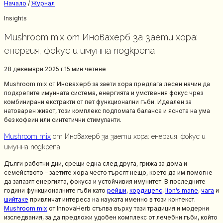
Начало
/
Журнал
Insights
Mushroom mix от Иновахерб за заети хора:
енергия, фокус и имунна подкрепа
28 декември 2025 г.
15 мин
четене
Mushroom mix от Иновахерб за заети хора предлага лесен начин да
подкрепите имунната система, енергията и умствения фокус чрез
комбинирани екстракти от пет функционални гъби. Идеален за
натоварен живот, този комплекс подпомага баланса и яснота на ума
без кофеин или синтетични стимуланти.
Mushroom mix
от Иновахерб за заети хора: енергия, фокус и
имунна подкрепа
Дълги работни дни, срещи една след друга, грижа за дома и
семейството – заетите хора често търсят нещо, което да им помогне
да запазят енергията, фокуса и устойчивия имунитет. В последните
години функционалните гъби като
рейши
,
кордицепс
,
lion’s mane
,
чага
и
шийтаке
привличат интереса на науката именно в този контекст.
Mushroom mix
от InnovaHerb стъпва върху тази традиция и модерни
изследвания, за да предложи удобен комплекс от лечебни гъби, който