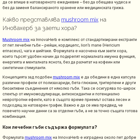
да се впише в натовареното ежедневие – без да обещава чудеса и
без да заменя балансираното хранене или медицинската грижа.
Какво представлява
mushroom mix
на
Иновахерб за заети хора?
Mushroom mix
на InnovaHerb е комплекс от стандартизирани екстракти
от пет лечебни гъби – рейши, кордицепс, lion’s mane (Hericium
erinaceus), чага и шийтаке. Формулата е насочена към заети хора,
които търсят удобен начин да подкрепят нормалната имунна функция,
енергията и менталната яснота, без да разчитат на кофеин или
синтетични стимуланти.
Концепцията зад подобен
mushroom mix
е да обедини в една капсула
различни профили от полизахариди, бета‑глюкани, тритерпени и други
биоактивни съединения от няколко гъби. Така се осигурява по-широк
спектър от имуномодулиращи, антиоксидантни и потенциално
невротропни ефекти, като в същото време приемът остава лесен и
подходящ за натоварен график. Важно е да се има предвид, че
повечето научни данни са за отделни гъби, а не за точно същата готова
комбинация.
Кои лечебни гъби съдържа формулата?
Формулата
mushroom mix
на InnovaHerb е изградена около пет добре