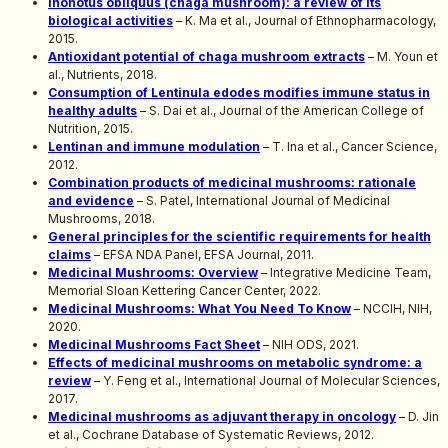
Inonotus obliquus (chaga mushroom): a review of its
biological activities
– K. Ma et al., Journal of Ethnopharmacology,
2015.
Antioxidant potential of chaga mushroom extracts
– M. Youn et
al., Nutrients, 2018.
Consumption of Lentinula edodes modifies immune status in
healthy adults
– S. Dai et al., Journal of the American College of
Nutrition, 2015.
Lentinan and immune modulation
– T. Ina et al., Cancer Science,
2012.
Combination products of medicinal mushrooms: rationale
and evidence
– S. Patel, International Journal of Medicinal
Mushrooms, 2018.
General principles for the scientific requirements for health
claims
– EFSA NDA Panel, EFSA Journal, 2011.
Medicinal Mushrooms: Overview
– Integrative Medicine Team,
Memorial Sloan Kettering Cancer Center, 2022.
Medicinal Mushrooms: What You Need To Know
– NCCIH, NIH,
2020.
Medicinal Mushrooms Fact Sheet
– NIH ODS, 2021.
Effects of medicinal mushrooms on metabolic syndrome: a
review
– Y. Feng et al., International Journal of Molecular Sciences,
2017.
Medicinal mushrooms as adjuvant therapy in oncology
– D. Jin
et al., Cochrane Database of Systematic Reviews, 2012.