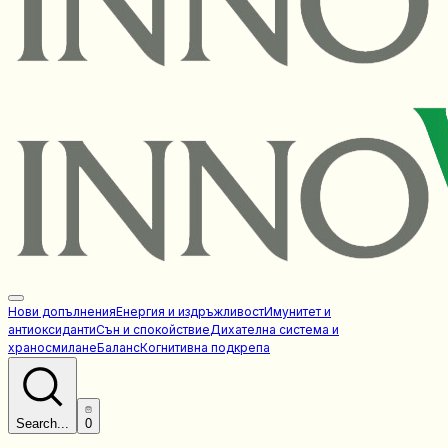
Нови допълнения
Енергия и издръжливост
Имунитет и
антиоксиданти
Сън и спокойствие
Дихателна система и
храносмилане
Баланс
Когнитивна подкрепа
Search...
0