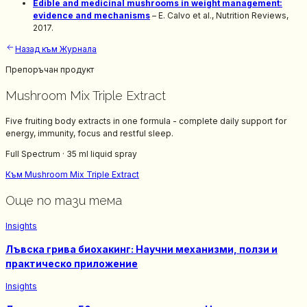
Edible and medicinal mushrooms in weight management:
evidence and mechanisms
– E. Calvo et al., Nutrition Reviews,
2017.
Назад към Журнала
Препоръчан продукт
Mushroom Mix Triple Extract
Five fruiting body extracts in one formula - complete daily support for
energy, immunity, focus and restful sleep.
Full Spectrum
·
35 ml liquid spray
Към Mushroom Mix Triple Extract
Още по тази тема
Insights
Лъвска грива биохакинг: Научни механизми, ползи и
практическо приложение
Insights