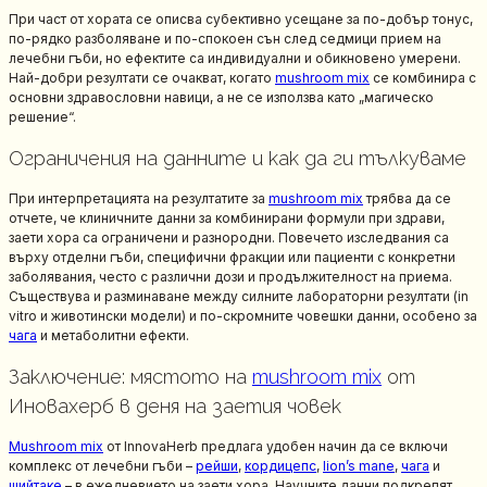
При част от хората се описва субективно усещане за по-добър тонус,
по-рядко разболяване и по-спокоен сън след седмици прием на
лечебни гъби, но ефектите са индивидуални и обикновено умерени.
Най-добри резултати се очакват, когато
mushroom mix
се комбинира с
основни здравословни навици, а не се използва като „магическо
решение“.
Ограничения на данните и как да ги тълкуваме
При интерпретацията на резултатите за
mushroom mix
трябва да се
отчете, че клиничните данни за комбинирани формули при здрави,
заети хора са ограничени и разнородни. Повечето изследвания са
върху отделни гъби, специфични фракции или пациенти с конкретни
заболявания, често с различни дози и продължителност на приема.
Съществува и разминаване между силните лабораторни резултати (in
vitro и животински модели) и по-скромните човешки данни, особено за
чага
и метаболитни ефекти.
Заключение: мястото на
mushroom mix
от
Иновахерб в деня на заетия човек
Mushroom mix
от InnovaHerb предлага удобен начин да се включи
комплекс от лечебни гъби –
рейши
,
кордицепс
,
lion’s mane
,
чага
и
шийтаке
– в ежедневието на заети хора. Научните данни подкрепят