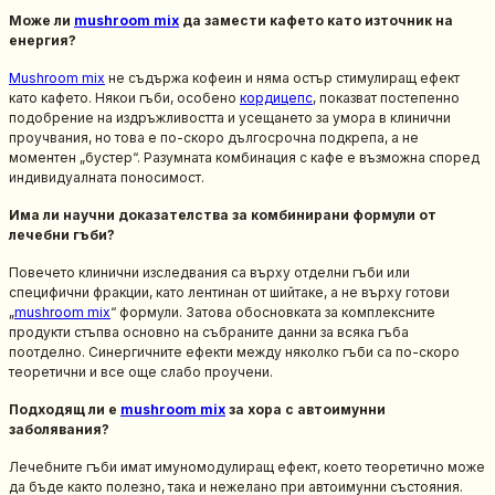
Може ли
mushroom mix
да замести кафето като източник на
енергия?
Mushroom mix
не съдържа кофеин и няма остър стимулиращ ефект
като кафето. Някои гъби, особено
кордицепс
, показват постепенно
подобрение на издръжливостта и усещането за умора в клинични
проучвания, но това е по-скоро дългосрочна подкрепа, а не
моментен „бустер“. Разумната комбинация с кафе е възможна според
индивидуалната поносимост.
Има ли научни доказателства за комбинирани формули от
лечебни гъби?
Повечето клинични изследвания са върху отделни гъби или
специфични фракции, като лентинан от шийтаке, а не върху готови
„
mushroom mix
“ формули. Затова обосновката за комплексните
продукти стъпва основно на събраните данни за всяка гъба
поотделно. Синергичните ефекти между няколко гъби са по-скоро
теоретични и все още слабо проучени.
Подходящ ли е
mushroom mix
за хора с автоимунни
заболявания?
Лечебните гъби имат имуномодулиращ ефект, което теоретично може
да бъде както полезно, така и нежелано при автоимунни състояния.