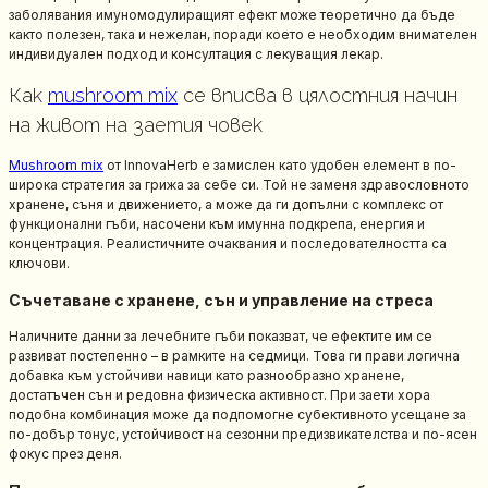
заболявания имуномодулиращият ефект може теоретично да бъде
както полезен, така и нежелан, поради което е необходим внимателен
индивидуален подход и консултация с лекуващия лекар.
Как
mushroom mix
се вписва в цялостния начин
на живот на заетия човек
Mushroom mix
от InnovaHerb е замислен като удобен елемент в по-
широка стратегия за грижа за себе си. Той не заменя здравословното
хранене, съня и движението, а може да ги допълни с комплекс от
функционални гъби, насочени към имунна подкрепа, енергия и
концентрация. Реалистичните очаквания и последователността са
ключови.
Съчетаване с хранене, сън и управление на стреса
Наличните данни за лечебните гъби показват, че ефектите им се
развиват постепенно – в рамките на седмици. Това ги прави логична
добавка към устойчиви навици като разнообразно хранене,
достатъчен сън и редовна физическа активност. При заети хора
подобна комбинация може да подпомогне субективното усещане за
по-добър тонус, устойчивост на сезонни предизвикателства и по-ясен
фокус през деня.