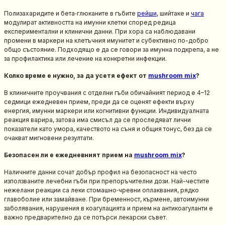
Полизахаридите и бета‑глюканите в гъбите
рейши
, шийтаке и
чага
модулират активността на имунни клетки според редица
експериментални и клинични данни. При хора са наблюдавани
промени в маркери на клетъчния имунитет и субективно по-добро
общо състояние. Подходящо е да се говори за имунна подкрепа, а не
за профилактика или лечение на конкретни инфекции.
Колко време е нужно, за да усетя ефект от
mushroom mix
?
В клиничните проучвания с отделни гъби обичайният период е 4–12
седмици ежедневен прием, преди да се оценят ефекти върху
енергия, имунни маркери или когнитивни функции. Индивидуалната
реакция варира, затова има смисъл да се проследяват лични
показатели като умора, качеството на съня и общия тонус, без да се
очакват мигновени резултати.
Безопасен ли е ежедневният прием на
mushroom mix
?
Наличните данни сочат добър профил на безопасност на често
използваните лечебни гъби при препоръчителни дози. Най-честите
нежелани реакции са леки стомашно‑чревни оплаквания, рядко
главоболие или замайване. При бременност, кърмене, автоимунни
заболявания, нарушения в коагулацията и прием на антикоагуланти е
важно предварително да се потърси лекарски съвет.