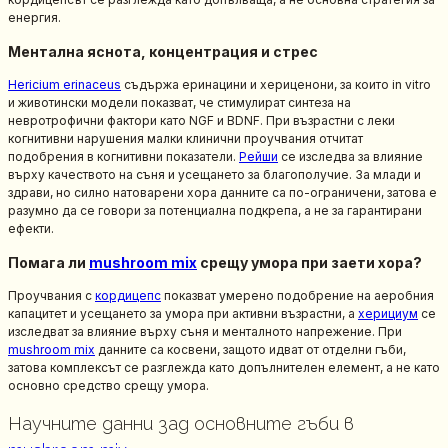
енергия.
Ментална яснота, концентрация и стрес
Hericium erinaceus
съдържа еринацини и хериценони, за които in vitro
и животински модели показват, че стимулират синтеза на
невротрофични фактори като NGF и BDNF. При възрастни с леки
когнитивни нарушения малки клинични проучвания отчитат
подобрения в когнитивни показатели.
Рейши
се изследва за влияние
върху качеството на съня и усещането за благополучие. За млади и
здрави, но силно натоварени хора данните са по-ограничени, затова е
разумно да се говори за потенциална подкрепа, а не за гарантирани
ефекти.
Помага ли
mushroom mix
срещу умора при заети хора?
Проучвания с
кордицепс
показват умерено подобрение на аеробния
капацитет и усещането за умора при активни възрастни, а
херициум
се
изследват за влияние върху съня и менталното напрежение. При
mushroom mix
данните са косвени, защото идват от отделни гъби,
затова комплексът се разглежда като допълнителен елемент, а не като
основно средство срещу умора.
Научните данни зад основните гъби в