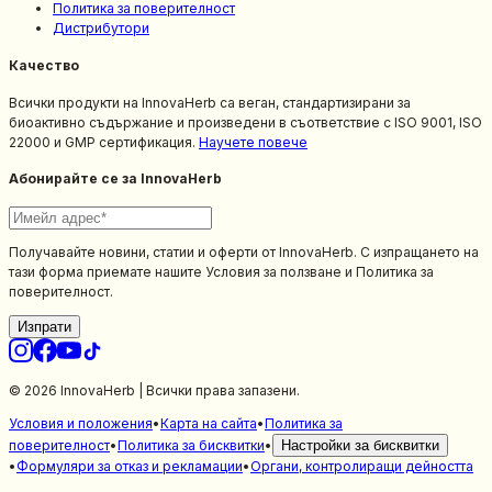
Политика за поверителност
Дистрибутори
Качество
Всички продукти на InnovaHerb са веган, стандартизирани за
биоактивно съдържание и произведени в съответствие с ISO 9001, ISO
22000 и GMP сертификация.
Научете повече
Абонирайте се за InnovaHerb
Получавайте новини, статии и оферти от InnovaHerb. С изпращането на
тази форма приемате нашите Условия за ползване и Политика за
поверителност.
Изпрати
© 2026 InnovaHerb | Всички права запазени.
Условия и положения
•
Карта на сайта
•
Политика за
поверителност
•
Политика за бисквитки
•
Настройки за бисквитки
•
Формуляри за отказ и рекламации
•
Органи, контролиращи дейността