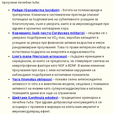
проучени лечебни гъби:
Рейши (Ganoderma lucidum)
– богата на полизахариди и
тритерпени. Клинични и систематични прегледи описват
потенциал за подпомагане на субективното усещане за
благополучие, съня и умората, както и за имуномодулация при
здрави и хронично натоварени хора.
Кордицепс (най-често Cordyceps militaris)
– свързва се с
умерено подобрение на VO
max, аеробен капацитет и
2
усещане за умора при физически активни възрастни в някои
рандомизирани проучвания. Това го прави интересен избор за
естествена подкрепа на енергията и издръжливостта.
Lion’s mane (Hericium erinaceus)
– съдържа еринацини и
хериценони, за които се предполага, че стимулират синтеза на
невротрофични фактори като NGF и BDNF. В малки клинични
проучвания при хора с леки когнитивни нарушения се
наблюдават подобрения в когнитивни показатели.
Чага (Inonotus obliquus)
– показва силна антиоксидантна
активност in vitro и в животински модели, свързана с повишена
активност на ензими като супероксиддисмутаза и каталаза.
Човешките данни все още са ограничени.
Шийтаке (Lentinula edodes)
– традиционно кулинарна и
лечебна гъба. При здрави доброволци консумацията ѝ се
асоциира с промени в маркери на клетъчния имунитет и
имуномодулиращ ефект.