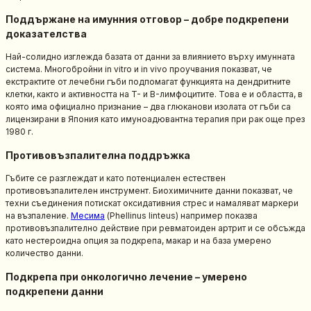
Поддържане на имунния отговор – добре подкрепени
доказателства
Най-солидно изглежда базата от данни за влиянието върху имунната
система. Многобройни in vitro и in vivo проучвания показват, че
екстрактите от лечебни гъби подпомагат функцията на дендритните
клетки, както и активността на T- и B-лимфоцитите. Това е и областта, в
която има официално признание – два глюканови изолата от гъби са
лицензирани в Япония като имуноадювантна терапия при рак още през
1980 г.
Противовъзпалителна поддръжка
Гъбите се разглеждат и като потенциален естествен
противовъзпалителен инструмент. Биохимичните данни показват, че
техни съединения потискат оксидативния стрес и намаляват маркери
на възпаление.
Месима
(Phellinus linteus) например показва
противовъзпалително действие при ревматоиден артрит и се обсъжда
като нестероидна опция за подкрепа, макар и на база умерено
количество данни.
Подкрепа при онкологично лечение – умерено
подкрепени данни