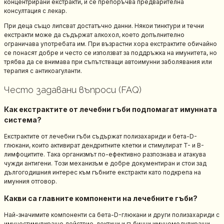
концентрирани екстракти, и се препоръчва предварителна
консултация с лекар.
При деца също липсват достатъчно данни. Някои тинктури и течни
екстракти може да съдържат алкохол, което допълнително
ограничава употребата им. При възрастни хора екстрактите обичайно
се понасят добре и често се използват за поддръжка на имунитета, но
трябва да се внимава при съпътстващи автоимунни заболявания или
терапия с антикоагуланти.
Често задавани въпроси (FAQ)
Как екстрактите от лечебни гъби подпомагат имунната
система?
Екстрактите от лечебни гъби съдържат полизахариди и бета-D-
глюкани, които активират дендритните клетки и стимулират T- и B-
лимфоцитите. Така организмът по-ефективно разпознава и атакува
чужди антигени. Този механизъм е добре документиран и стои зад
дългогодишния интерес към гъбните екстракти като подкрепа на
имунния отговор.
Какви са главните компоненти на лечебните гъби?
Най-значимите компоненти са бета-D-глюкани и други полизахариди с
имуностимулиращо действие, лектини и гъбични имуномодулиращи