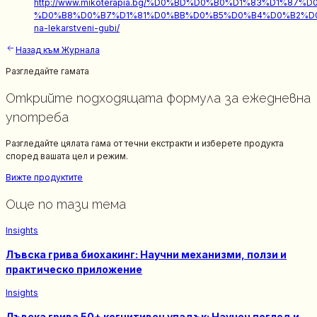
http://www.mikoterapia.bg/%D0%BD%D0%B0%D1%83%D1%87%
%D0%B8%D0%B7%D1%81%D0%BB%D0%B5%D0%B4%D0%B2%D0%
na-lekarstveni-gubi/
Назад към Журнала
Разгледайте гамата
Открийте подходящата формула за ежедневна
употреба
Разгледайте цялата гама от течни екстракти и изберете продукта
според вашата цел и режим.
Вижте продуктите
Още по тази тема
Insights
Лъвска грива биохакинг: Научни механизми, ползи и
практическо приложение
Insights
Лъвска грива 50+ когнитивен упадък: Научен поглед и