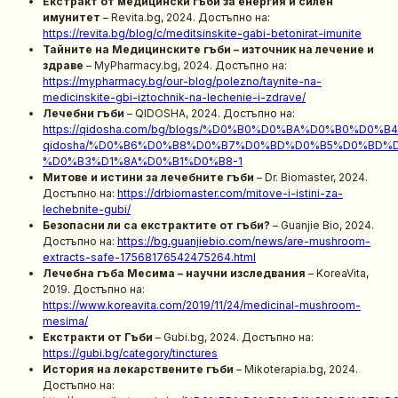
Екстракт от медицински гъби за енергия и силен
имунитет
– Revita.bg, 2024. Достъпно на:
https://revita.bg/blog/c/meditsinskite-gabi-betonirat-imunite
Тайните на Медицинските гъби – източник на лечение и
здраве
– MyPharmacy.bg, 2024. Достъпно на:
https://mypharmacy.bg/our-blog/polezno/taynite-na-
medicinskite-gbi-iztochnik-na-lechenie-i-zdrave/
Лечебни гъби
– QIDOSHA, 2024. Достъпно на:
https://qidosha.com/bg/blogs/%D0%B0%D0%BA%D0%B0%D0
qidosha/%D0%B6%D0%B8%D0%B7%D0%BD%D0%B5%D0%BD%
%D0%B3%D1%8A%D0%B1%D0%B8-1
Митове и истини за лечебните гъби
– Dr. Biomaster, 2024.
Достъпно на:
https://drbiomaster.com/mitove-i-istini-za-
lechebnite-gubi/
Безопасни ли са екстрактите от гъби?
– Guanjie Bio, 2024.
Достъпно на:
https://bg.guanjiebio.com/news/are-mushroom-
extracts-safe-17568176542475264.html
Лечебна гъба Месима – научни изследвания
– KoreaVita,
2019. Достъпно на:
https://www.koreavita.com/2019/11/24/medicinal-mushroom-
mesima/
Екстракти от Гъби
– Gubi.bg, 2024. Достъпно на:
https://gubi.bg/category/tinctures
История на лекарствените гъби
– Mikoterapia.bg, 2024.
Достъпно на: