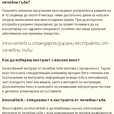
лечебни гъби?
Повечето клинични проучвания проследяват употребата в рамките на
8–12 седмици до около 6 месеца. Няма достатъчно данни за напълно
сигурни заключения при многогодишен прием. При дългосрочна
употреба е разумно периодично да се правят почивки и да се
консултираш със здравен специалист, особено ако имаш хронични
заболявания или приемаш лекарства.
InnovaHerb и стандартизирани екстракти от
лечебни гъби
Как да избереш екстракт с висока якост
Качественият екстракт от лечебни гъби започва с прозрачност. Търси
ясно посочена стандартизация (например процент бета-глюкани или
съотношение на екстракта), информация за вида гъба и използваната
част (плодното тяло или мицел), както и методите на екстракция.
Допълнителен плюс е наличието на независими лабораторни тестове
и детайлно етикетиране на съставките.
InnovaHerb – специалист в екстракти от лечебни гъби
Философията на InnovaHerb е да комбинира научно обосновани
екстракти от лечебни гъби с ясна комуникация за техните възможности