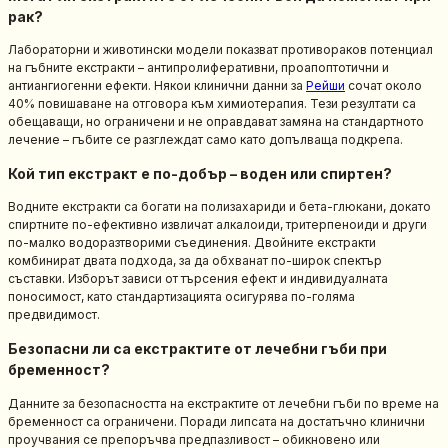
рак?
Лабораторни и животински модели показват противораков потенциал
на гъбните екстракти – антипролиферативни, проапоптотични и
антиангиогенни ефекти. Някои клинични данни за
Рейши
сочат около
40% повишаване на отговора към химиотерапия. Тези резултати са
обещаващи, но ограничени и не оправдават замяна на стандартното
лечение – гъбите се разглеждат само като допълваща подкрепа.
Кой тип екстракт е по-добър – воден или спиртен?
Водните екстракти са богати на полизахариди и бета-глюкани, докато
спиртните по-ефективно извличат алкалоиди, тритерпеноиди и други
по-малко водоразтворими съединения. Двойните екстракти
комбинират двата подхода, за да обхванат по-широк спектър
съставки. Изборът зависи от търсения ефект и индивидуалната
поносимост, като стандартизацията осигурява по-голяма
предвидимост.
Безопасни ли са екстрактите от лечебни гъби при
бременност?
Данните за безопасността на екстрактите от лечебни гъби по време на
бременност са ограничени. Поради липсата на достатъчно клинични
проучвания се препоръчва предпазливост – обикновено или