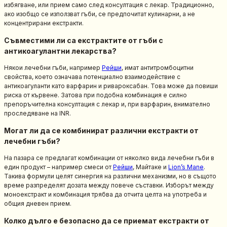
избягване, или прием само след консултация с лекар. Традиционно,
ако изобщо се използват гъби, се предпочитат кулинарни, а не
концентрирани екстракти.
Съвместими ли са екстрактите от гъби с
антикоагулантни лекарства?
Някои лечебни гъби, например
Рейши
, имат антитромбоцитни
свойства, което означава потенциално взаимодействие с
антикоагуланти като варфарин и ривароксабан. Това може да повиши
риска от кървене. Затова при подобна комбинация е силно
препоръчителна консултация с лекар и, при варфарин, внимателно
проследяване на INR.
Могат ли да се комбинират различни екстракти от
лечебни гъби?
На пазара се предлагат комбинации от няколко вида лечебни гъби в
един продукт – например смеси от
Рейши
, Майтаке и
Lion’s Mane
.
Такива формули целят синергия на различни механизми, но в същото
време разпределят дозата между повече съставки. Изборът между
моноекстракт и комбинация трябва да отчита целта на употреба и
общия дневен прием.
Колко дълго е безопасно да се приемат екстракти от