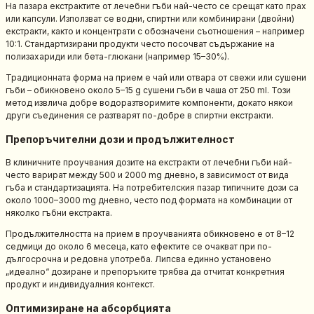
На пазара екстрактите от лечебни гъби най-често се срещат като прах
или капсули. Използват се водни, спиртни или комбинирани (двойни)
екстракти, както и концентрати с обозначени съотношения – например
10:1. Стандартизирани продукти често посочват съдържание на
полизахариди или бета-глюкани (например 15–30%).
Традиционната форма на прием е чай или отвара от свежи или сушени
гъби – обикновено около 5–15 g сушени гъби в чаша от 250 ml. Този
метод извлича добре водоразтворимите компоненти, докато някои
други съединения се разтварят по-добре в спиртни екстракти.
Препоръчителни дози и продължителност
В клиничните проучвания дозите на екстракти от лечебни гъби най-
често варират между 500 и 2000 mg дневно, в зависимост от вида
гъба и стандартизацията. На потребителския пазар типичните дози са
около 1000–3000 mg дневно, често под формата на комбинации от
няколко гъбни екстракта.
Продължителността на прием в проучванията обикновено е от 8–12
седмици до около 6 месеца, като ефектите се очакват при по-
дългосрочна и редовна употреба. Липсва единно установено
„идеално“ дозиране и препоръките трябва да отчитат конкретния
продукт и индивидуалния контекст.
Оптимизиране на абсорбцията