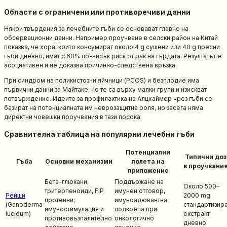
Области с ограничени или противоречиви данни
Някои твърдения за лечебните гъби се основават главно на
обсервационни данни. Например проучване в селски район на Китай
показва, че хора, които консумират около 4 g сушени или 40 g пресни
гъби дневно, имат с 60% по-нисък риск от рак на гърдата. Резултатът е
асоциативен и не доказва причинно-следствена връзка.
При синдром на поликистозни яйчници (PCOS) и безплодие има
първични данни за Майтаке, но те са върху малки групи и изискват
потвърждение. Идеите за профилактика на Алцхаймер чрез гъби се
базират на потенциалната им неврозащитна роля, но засега няма
директни човешки проучвания в тази посока.
Сравнителна таблица на популярни лечебни гъби
Потенциални
Типични доз
Гъба
Основни механизми
полета на
в проучвани
приложение
Бета-глюкани,
Поддържане на
Около 500–
тритерпеноиди, FIP
имунен отговор,
Рейши
2000 mg
протеини;
имуноадювантна
(Ganoderma
стандартизир
имуностимулация и
подкрепа при
lucidum)
екстракт
противовъзпалително
онкологично
дневно