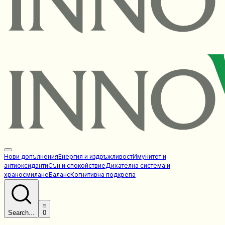
Нови допълнения
Енергия и издръжливост
Имунитет и
антиоксиданти
Сън и спокойствие
Дихателна система и
храносмилане
Баланс
Когнитивна подкрепа
Search...
0