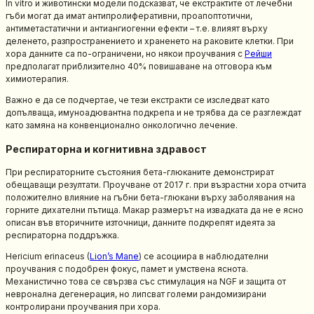
In vitro и животински модели подсказват, че екстрактите от лечебни
гъби могат да имат антипролиферативни, проапоптотични,
антиметастатични и антиангиогенни ефекти – т.е. влияят върху
деленето, разпространението и храненето на раковите клетки. При
хора данните са по-ограничени, но някои проучвания с
Рейши
предполагат приблизително 40% повишаване на отговора към
химиотерапия.
Важно е да се подчертае, че тези екстракти се изследват като
допълваща, имуноадювантна подкрепа и не трябва да се разглеждат
като замяна на конвенционално онкологично лечение.
Респираторна и когнитивна здравост
При респираторните състояния бета-глюканите демонстрират
обещаващи резултати. Проучване от 2017 г. при възрастни хора отчита
положително влияние на гъбни бета-глюкани върху заболявания на
горните дихателни пътища. Макар размерът на извадката да не е ясно
описан във вторичните източници, данните подкрепят идеята за
респираторна поддръжка.
Hericium erinaceus (
Lion’s Mane
) се асоциира в наблюдателни
проучвания с подобрен фокус, памет и умствена яснота.
Механистично това се свързва със стимулация на NGF и защита от
невронална дегенерация, но липсват големи рандомизирани
контролирани проучвания при хора.