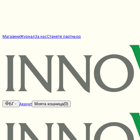
Магазини
Журнал
За нас
Станете партньор
БГ
Акаунт
Моята кошница
(
0
)