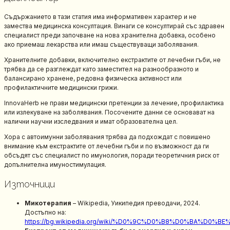
Съдържанието в тази статия има информативен характер и не
замества медицинска консултация. Винаги се консултирай със здравен
специалист преди започване на нова хранителна добавка, особено
ако приемаш лекарства или имаш съществуващи заболявания.
Хранителните добавки, включително екстрактите от лечебни гъби, не
трябва да се разглеждат като заместител на разнообразното и
балансирано хранене, редовна физическа активност или
профилактичните медицински грижи.
InnovaHerb не прави медицински претенции за лечение, профилактика
или излекуване на заболявания. Посочените данни се основават на
налични научни изследвания и имат образователна цел.
Хора с автоимунни заболявания трябва да подхождат с повишено
внимание към екстрактите от лечебни гъби и по възможност да ги
обсъдят със специалист по имунология, поради теоретичния риск от
допълнителна имуностимулация.
Източници
Микотерапия
– Wikipedia, Уикипедия преводачи, 2024.
Достъпно на:
https://bg.wikipedia.org/wiki/%D0%9C%D0%B8%D0%BA%D