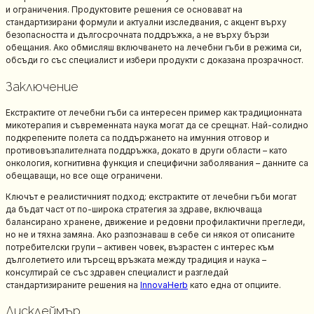
и ограничения. Продуктовите решения се основават на
стандартизирани формули и актуални изследвания, с акцент върху
безопасността и дългосрочната поддръжка, а не върху бързи
обещания. Ако обмисляш включването на лечебни гъби в режима си,
обсъди го със специалист и избери продукти с доказана прозрачност.
Заключение
Екстрактите от лечебни гъби са интересен пример как традиционната
микотерапия и съвременната наука могат да се срещнат. Най-солидно
подкрепените полета са поддържането на имунния отговор и
противовъзпалителната поддръжка, докато в други области – като
онкология, когнитивна функция и специфични заболявания – данните са
обещаващи, но все още ограничени.
Ключът е реалистичният подход: екстрактите от лечебни гъби могат
да бъдат част от по-широка стратегия за здраве, включваща
балансирано хранене, движение и редовни профилактични прегледи,
но не и тяхна замяна. Ако разпознаваш в себе си някоя от описаните
потребителски групи – активен човек, възрастен с интерес към
дълголетието или търсещ връзката между традиция и наука –
консултирай се със здравен специалист и разгледай
стандартизираните решения на
InnovaHerb
като една от опциите.
Дисклеймър