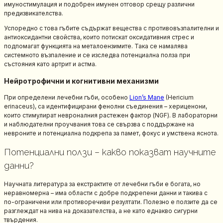
имуностимулация и подобрен имунен отговор срещу различни
предизвикателства.
Успоредно с това гъбите съдържат вещества с противовъзпалителни и
антиоксидантни свойства, които потискат оксидативния стрес и
подпомагат функцията на металоензимите. Така се намалява
системното възпаление и се изследва потенциална полза при
състояния като артрит и астма.
Нейротрофични и когнитивни механизми
При определени лечебни гъби, особено
Lion’s Mane
(Hericium
erinaceus), са идентифицирани фенолни съединения – хериценони,
които стимулират невроналния растежен фактор (NGF). В лабораторни
и наблюдателни проучвания това се свързва с поддържане на
невроните и потенциална подкрепа за памет, фокус и умствена яснота.
Потенциални ползи – какво показват научните
данни?
Научната литература за екстрактите от лечебни гъби е богата, но
неравномерна – има области с добре подкрепени данни и такива с
по-ограничени или противоречиви резултати. Полезно е ползите да се
разглеждат на нива на доказателства, а не като еднакво сигурни
твърдения.