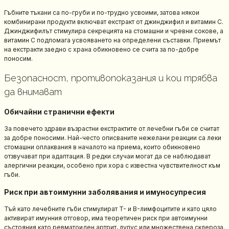
Гъбните тъкани са по-груби и по-трудно усвоими, затова някои
комбинирани продукти включват екстракт от джинджифил и витамин C.
Джинджифилът стимулира секрецията на стомашни и чревни сокове, а
витамин C подпомага усвояването на определени съставки. Приемът
на екстракти заедно с храна обикновено се счита за по-добре
поносим.
Безопасност, противопоказания и кои трябва
да внимават
Обичайни странични ефекти
За повечето здрави възрастни екстрактите от лечебни гъби се считат
за добре поносими. Най-често описваните нежелани реакции са леки
стомашни оплаквания в началото на приема, които обикновено
отзвучават при адаптация. В редки случаи могат да се наблюдават
алергични реакции, особено при хора с известна чувствителност към
гъби.
Риск при автоимунни заболявания и имуносупресия
Тъй като лечебните гъби стимулират T- и B-лимфоцитите и като цяло
активират имунния отговор, има теоретичен риск при автоимунни
състояния като ревматоиден артрит, лупус или множествена склероза.