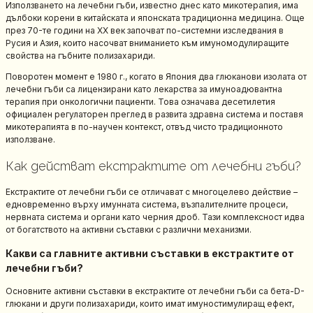
Използването на лечебни гъби, известно днес като микотерапия, има
дълбоки корени в китайската и японската традиционна медицина. Още
през 70-те години на XX век започват по-системни изследвания в
Русия и Азия, които насочват вниманието към имуномодулиращите
свойства на гъбните полизахариди.
Поворотен момент е 1980 г., когато в Япония два глюканови изолата от
лечебни гъби са лицензирани като лекарства за имуноадювантна
терапия при онкологични пациенти. Това означава десетилетия
официален регулаторен преглед в развита здравна система и поставя
микотерапията в по-научен контекст, отвъд чисто традиционното
използване.
Как действат екстрактите от лечебни гъби?
Екстрактите от лечебни гъби се отличават с многоцелево действие –
едновременно върху имунната система, възпалителните процеси,
нервната система и органи като черния дроб. Тази комплексност идва
от богатството на активни съставки с различни механизми.
Какви са главните активни съставки в екстрактите от
лечебни гъби?
Основните активни съставки в екстрактите от лечебни гъби са бета-D-
глюкани и други полизахариди, които имат имуностимулиращ ефект,