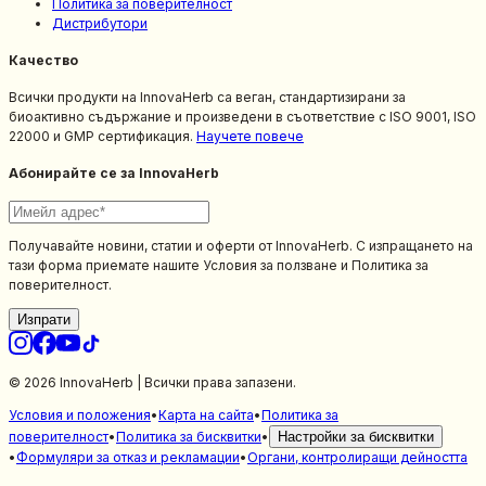
Политика за поверителност
Дистрибутори
Качество
Всички продукти на InnovaHerb са веган, стандартизирани за
биоактивно съдържание и произведени в съответствие с ISO 9001, ISO
22000 и GMP сертификация.
Научете повече
Абонирайте се за InnovaHerb
Получавайте новини, статии и оферти от InnovaHerb. С изпращането на
тази форма приемате нашите Условия за ползване и Политика за
поверителност.
Изпрати
© 2026 InnovaHerb | Всички права запазени.
Условия и положения
•
Карта на сайта
•
Политика за
поверителност
•
Политика за бисквитки
•
Настройки за бисквитки
•
Формуляри за отказ и рекламации
•
Органи, контролиращи дейността