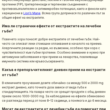
протеини (FIP), тритерпеноиди и терпенови съединения с
противовъзпалителен и антимикробен потенциал, както и феноли като
хериценони в
Lion’s Mane
. Всяка група допринася по различен път за
общия ефект на екстрактите.
Има ли странични ефекти от екстрактите на лечебни
гъби?
Повечето хора понасят добре екстрактите от лечебни гъби. Най-
често се описват леки стомашни оплаквания в началото на приема.
Алергичните реакции са редки, но възможни, особено при хора с
чувствителност към гъбни протеини. Особено внимание е нужно при
автоимунни заболявания и при прием на лекарства, повлияващи
имунната система или кръвосъсирването.
Какъв е препоръчителният дневен прием на екстракти
от гъби?
В клиничните проучвания дозите обичайно са между 500 и 2000 mg
екстракт дневно, като точната доза зависи от вида гъба и
стандартизацията. На пазара често се срещат продукти с общ дневен
прием около 1000–3000 mg. За наблюдаване на ефекти обикновено
се разглежда период от поне 8–12 седмици, а понякога и до 6 месеца.
Могат ли екстрактите от лечебни гъби да помогнат при