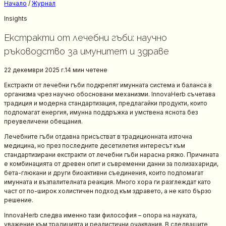
Начало
/
Журнал
Insights
Екстракти от лечебни гъби: научно
ръководство за имунитет и здраве
22 декември 2025 г.
14 мин
четене
Екстракти от лечебни гъби подкрепят имунната система и баланса в
организма чрез научно обосновани механизми. InnovaHerb съчетава
традиция и модерна стандартизация, предлагайки продукти, които
подпомагат енергия, имунна поддръжка и умствена яснота без
преувеличени обещания.
Лечебните гъби отдавна присъстват в традиционната източна
медицина, но през последните десетилетия интересът към
стандартизирани екстракти от лечебни гъби нарасна рязко. Причината
е комбинацията от древен опит и съвременни данни за полизахариди,
бета-глюкани и други биоактивни съединения, които подпомагат
имунната и възпалителната реакция. Много хора ги разглеждат като
част от по-широк холистичен подход към здравето, а не като бързо
решение.
InnovaHerb следва именно тази философия – опора на науката,
уважение към традицията и реалистични очаквания. В следващите