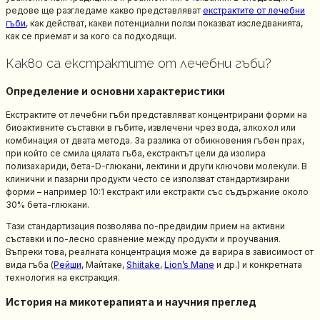
редове ще разгледаме какво представляват
екстрактите от лечебни
гъби
, как действат, какви потенциални ползи показват изследванията,
как се приемат и за кого са подходящи.
Какво са екстрактите от лечебни гъби?
Определение и основни характеристики
Екстрактите от лечебни гъби представляват концентрирани форми на
биоактивните съставки в гъбите, извлечени чрез вода, алкохол или
комбинация от двата метода. За разлика от обикновения гъбен прах,
при който се смила цялата гъба, екстрактът цели да изолира
полизахариди, бета-D-глюкани, лектини и други ключови молекули. В
клинични и пазарни продукти често се използват стандартизирани
форми – например 10:1 екстракт или екстракти със съдържание около
30% бета-глюкани.
Тази стандартизация позволява по-предвидим прием на активни
съставки и по-лесно сравнение между продукти и проучвания.
Въпреки това, реалната концентрация може да варира в зависимост от
вида гъба (
Рейши
, Майтаке,
Shiitake
,
Lion’s Mane
и др.) и конкретната
технология на екстракция.
История на микотерапията и научния преглед