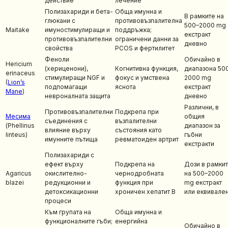
действие
лечение
Полизахариди и бета-
Обща имунна и
В рамките на
глюкани с
противовъзпалителна
500–2000 mg
Maitake
имуностимулиращи и
поддръжка;
екстракт
противовъзпалителни
ограничени данни за
дневно
свойства
PCOS и фертилитет
Феноли
Обичайно в
Hericium
(хериценони),
Когнитивна функция,
диапазона 50
erinaceus
стимулиращи NGF и
фокус и умствена
2000 mg
(
Lion’s
подпомагащи
яснота
екстракт
Mane
)
невроналната защита
дневно
Различни, в
Противовъзпалителни
Подкрепа при
Месима
общия
съединения с
възпалителни
(Phellinus
диапазон за
влияние върху
състояния като
linteus)
гъбни
имунните пътища
ревматоиден артрит
екстракти
Полизахариди с
ефект върху
Подкрепа на
Дози в рамки
Agaricus
окислително-
чернодробната
на 500–2000
blazei
редукционни и
функция при
mg екстракт
детоксикационни
хроничен хепатит B
или еквивале
процеси
Към групата на
Обща имунна и
функционалните гъби;
енергийна
Обичайно в