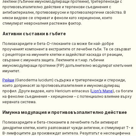
лектини (гъбични имуномодулиращи протеини), тритерпеноиди с
противовъзпалително действие и терпенови съединения с
антибактериални, противовирусни и противоалергични свойства. В
някои видове се откриват и феноли като хериценони, които
стимулират невроналния растежен фактор.
Активни съставки в гъбите
Полизахаридите и бета-D-глюканите са може би най-добре
проученият компонент в екстрактите от лечебни гъби. Те се свързват
с рецептори на имунните клетки и задействат каскада от реакции,
свързани с имунната защита. Лектините и т.нар. гъбични
имуномодулиращи протеини (FIP) допълнително модулират клетъчния
имунитет.
Рейши
(Ganoderma lucidum) съдържа и тритерпеноиди и стероиди,
които допринасят за противовъзпалителния и имуномодулиращ
профил. Други видове, като Hericium erinaceus (
Lion’s Mane
), са богати
на фенолни съединения – хериценони – с потенциално влияние върху
нервната система.
Имунна модулация и противовъзпалително действие
Полизахаридите и бета-глюканите в лечебните гъби активират
дендритни клетки, които разпознават чужди антигени, и стимулират T- и
B-лимфоцитите да произвеждат антитела. Резултатът е неспецифична