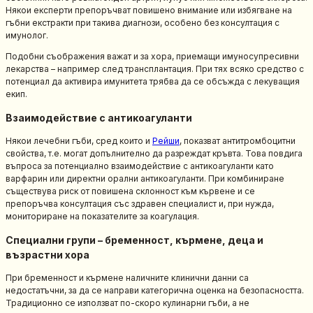
Някои експерти препоръчват повишено внимание или избягване на
гъбни екстракти при такива диагнози, особено без консултация с
имунолог.
Подобни съображения важат и за хора, приемащи имуносупресивни
лекарства – например след трансплантация. При тях всяко средство с
потенциал да активира имунитета трябва да се обсъжда с лекуващия
екип.
Взаимодействие с антикоагуланти
Някои лечебни гъби, сред които и
Рейши
, показват антитромбоцитни
свойства, т.е. могат допълнително да разреждат кръвта. Това повдига
въпроса за потенциално взаимодействие с антикоагуланти като
варфарин или директни орални антикоагуланти. При комбиниране
съществува риск от повишена склонност към кървене и се
препоръчва консултация със здравен специалист и, при нужда,
мониториране на показателите за коагулация.
Специални групи – бременност, кърмене, деца и
възрастни хора
При бременност и кърмене наличните клинични данни са
недостатъчни, за да се направи категорична оценка на безопасността.
Традиционно се използват по-скоро кулинарни гъби, а не