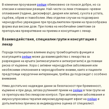
В клинични проучвания
рейши
обикновено се понася добре, но са
описани и нежелани реакции. Най-чести са леки стомашно-чревни
оплаквания (гадене, дискомфорт, диария или запек), сухота в устата,
сърбеж, обрив и главоболие. Има отделни случаи на подозирано
чернодробно увреждане при продължителен прием на прахообразна
форма във високи дози. При поява на необичайни симптоми се
препоръчва прекратяване на приема и консултация с лекар.
Взаимодействия, специални групи и консултация с
лекар
Поради потенциално влияние върху тромбоцитната функция и
коагулацията
рейши
може да взаимодейства с лекарства за
разреждане на кръвта (антикоагуланти и антиагреганти) и да повиши
риска от кървене. Хора с активни чернодробни заболявания или
необясними отклонения в чернодробните ензими, както и пациенти
предстоящи хирургични интервенции, трябва да подхождат с особено
внимание.
Няма достатъчно надеждни данни за безопасност при бременност,
кърмене и при деца, затова рутинният прием на
рейши
в тези групи не
се препоръчва без лекарски контрол. При автоимунни заболявания и
имуносупресивна терапия имуномодулиращият ефект на
рейши
е
допълнителна причина за индивидуална оценка от специалист.