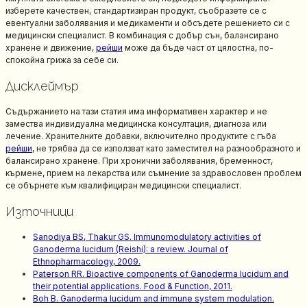
изберете качествен, стандартизиран продукт, съобразете се с
евентуални заболявания и медикаменти и обсъдете решението си с
медицински специалист. В комбинация с добър сън, балансирано
хранене и движение,
рейши
може да бъде част от цялостна, по-
спокойна грижа за себе си.
Дисклеймър
Съдържанието на тази статия има информативен характер и не
замества индивидуална медицинска консултация, диагноза или
лечение. Хранителните добавки, включително продуктите с гъба
рейши
, не трябва да се използват като заместител на разнообразното и
балансирано хранене. При хронични заболявания, бременност,
кърмене, прием на лекарства или съмнение за здравословен проблем
се обърнете към квалифициран медицински специалист.
Източници
Sanodiya BS, Thakur GS. Immunomodulatory activities of
Ganoderma lucidum (Reishi): a review. Journal of
Ethnopharmacology, 2009.
Paterson RR. Bioactive components of Ganoderma lucidum and
their potential applications. Food & Function, 2011.
Boh B. Ganoderma lucidum and immune system modulation.