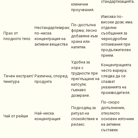
стандартизацията.
клинични
проучвания.
Изисква по-
високи дози; има
По-достъпна
Нестандартизиран;
отделни
форма; лесно
Прах от
по-ниска
съобщения за
добавяне към
плодното тяло
концентрация на
чернодробни
храна или
активни вещества
оплаквания при
напитки.
продължителен
прием.
Удобна за
Концентрацията
хора с
често варира;
трудности при
Течен екстракт/
Различна, според
следва да се
преглъщане на
тинктура
продукта
спазват
капсули;
указанията на
гъвкаво
производителя.
дозиране.
По-скоро
Подходящ за
допълнение,
Най-ниска
ритуал на
отколкото
Чай от рейши
концентрация
спокойствие и
основен източник
релакс.
на активни
съставки.