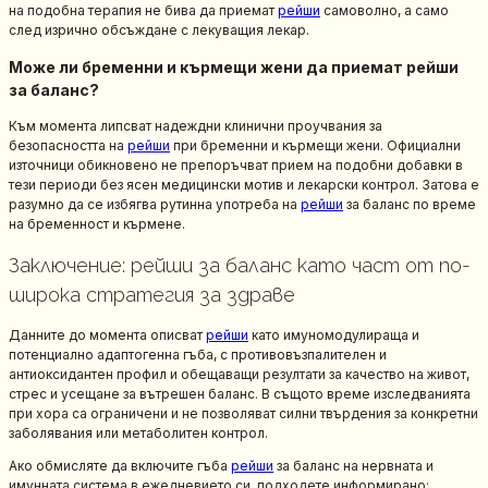
на подобна терапия не бива да приемат
рейши
самоволно, а само
след изрично обсъждане с лекуващия лекар.
Може ли бременни и кърмещи жени да приемат рейши
за баланс?
Към момента липсват надеждни клинични проучвания за
безопасността на
рейши
при бременни и кърмещи жени. Официални
източници обикновено не препоръчват прием на подобни добавки в
тези периоди без ясен медицински мотив и лекарски контрол. Затова е
разумно да се избягва рутинна употреба на
рейши
за баланс по време
на бременност и кърмене.
Заключение: рейши за баланс като част от по-
широка стратегия за здраве
Данните до момента описват
рейши
като имуномодулираща и
потенциално адаптогенна гъба, с противовъзпалителен и
антиоксидантен профил и обещаващи резултати за качество на живот,
стрес и усещане за вътрешен баланс. В същото време изследванията
при хора са ограничени и не позволяват силни твърдения за конкретни
заболявания или метаболитен контрол.
Ако обмисляте да включите гъба
рейши
за баланс на нервната и
имунната система в ежедневието си, подходете информирано: