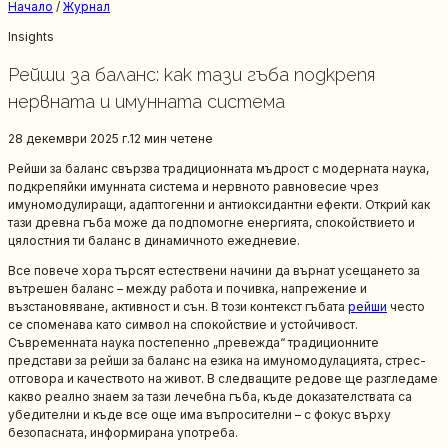
Начало
/
Журнал
Insights
Рейши за баланс: как тази гъба подкрепя
нервната и имунната система
28 декември 2025 г.
12 мин
четене
Рейши за баланс свързва традиционната мъдрост с модерната наука,
подкрепяйки имунната система и нервното равновесие чрез
имуномодулиращи, адаптогенни и антиоксидантни ефекти. Открий как
тази древна гъба може да подпомогне енергията, спокойствието и
цялостния ти баланс в динамичното ежедневие.
Все повече хора търсят естествени начини да върнат усещането за
вътрешен баланс – между работа и почивка, напрежение и
възстановяване, активност и сън. В този контекст гъбата
рейши
често
се споменава като символ на спокойствие и устойчивост.
Съвременната наука постепенно „превежда“ традиционните
представи за рейши за баланс на езика на имуномодулацията, стрес-
отговора и качеството на живот. В следващите редове ще разгледаме
какво реално знаем за тази лечебна гъба, къде доказателствата са
убедителни и къде все още има въпросителни – с фокус върху
безопасната, информирана употреба.