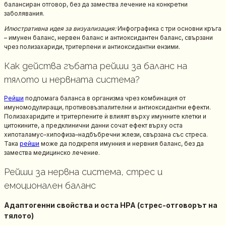
балансиран отговор, без да замества лечение на конкретни
заболявания.
Илюстративна идея за визуализация:
Инфографика с три основни кръга
– имунен баланс, нервен баланс и антиоксидантен баланс, свързани
чрез полизахариди, тритерпени и антиоксидантни ензими.
Как действа гъбата рейши за баланс на
тялото и нервната система?
Рейши
подпомага баланса в организма чрез комбинация от
имуномодулиращи, противовъзпалителни и антиоксидантни ефекти.
Полизахаридите и тритерпените ѝ влияят върху имунните клетки и
цитокините, а предклинични данни сочат ефект върху оста
хипоталамус–хипофиза–надбъбречни жлези, свързана със стреса.
Така
рейши
може да подкрепя имунния и нервния баланс, без да
замества медицинско лечение.
Рейши за нервна система, стрес и
емоционален баланс
Адаптогенни свойства и оста HPA (стрес-отговорът на
тялото)