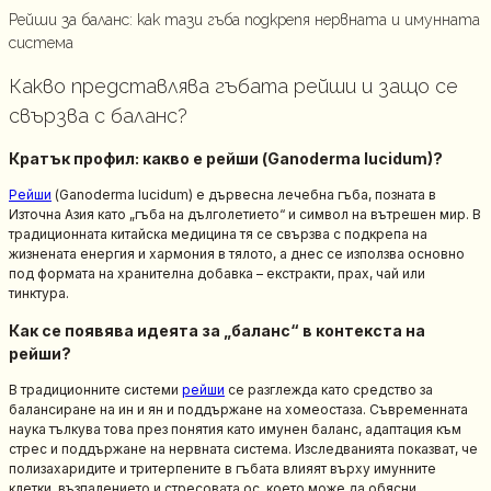
Рейши за баланс: как тази гъба подкрепя нервната и имунната
система
Какво представлява гъбата рейши и защо се
свързва с баланс?
Кратък профил: какво е рейши (Ganoderma lucidum)?
Рейши
(Ganoderma lucidum) е дървесна лечебна гъба, позната в
Източна Азия като „гъба на дълголетието“ и символ на вътрешен мир. В
традиционната китайска медицина тя се свързва с подкрепа на
жизнената енергия и хармония в тялото, а днес се използва основно
под формата на хранителна добавка – екстракти, прах, чай или
тинктура.
Как се появява идеята за „баланс“ в контекста на
рейши?
В традиционните системи
рейши
се разглежда като средство за
балансиране на ин и ян и поддържане на хомеостаза. Съвременната
наука тълкува това през понятия като имунен баланс, адаптация към
стрес и поддържане на нервната система. Изследванията показват, че
полизахаридите и тритерпените в гъбата влияят върху имунните
клетки, възпалението и стресовата ос, което може да обясни