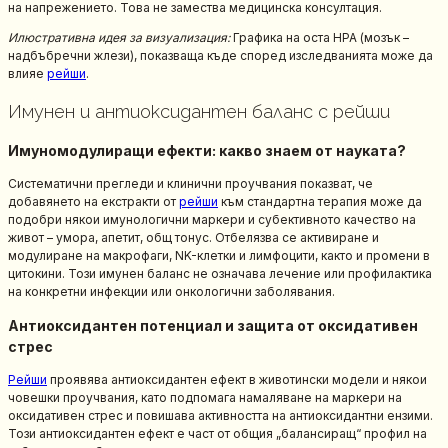
на напрежението. Това не замества медицинска консултация.
Илюстративна идея за визуализация:
Графика на оста HPA (мозък –
надбъбречни жлези), показваща къде според изследванията може да
влияе
рейши
.
Имунен и антиоксидантен баланс с рейши
Имуномодулиращи ефекти: какво знаем от науката?
Систематични прегледи и клинични проучвания показват, че
добавянето на екстракти от
рейши
към стандартна терапия може да
подобри някои имунологични маркери и субективното качество на
живот – умора, апетит, общ тонус. Отбелязва се активиране и
модулиране на макрофаги, NK-клетки и лимфоцити, както и промени в
цитокини. Този имунен баланс не означава лечение или профилактика
на конкретни инфекции или онкологични заболявания.
Антиоксидантен потенциал и защита от оксидативен
стрес
Рейши
проявява антиоксидантен ефект в животински модели и някои
човешки проучвания, като подпомага намаляване на маркери на
оксидативен стрес и повишава активността на антиоксидантни ензими.
Този антиоксидантен ефект е част от общия „балансиращ“ профил на