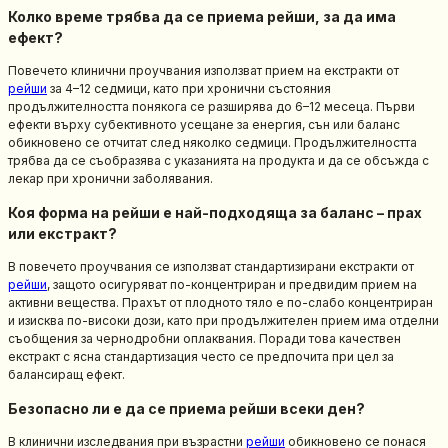
Колко време трябва да се приема рейши, за да има
ефект?
Повечето клинични проучвания използват прием на екстракти от
рейши
за 4–12 седмици, като при хронични състояния
продължителността понякога се разширява до 6–12 месеца. Първи
ефекти върху субективното усещане за енергия, сън или баланс
обикновено се отчитат след няколко седмици. Продължителността
трябва да се съобразява с указанията на продукта и да се обсъжда с
лекар при хронични заболявания.
Коя форма на рейши е най-подходяща за баланс – прах
или екстракт?
В повечето проучвания се използват стандартизирани екстракти от
рейши
, защото осигуряват по-концентриран и предвидим прием на
активни вещества. Прахът от плодното тяло е по-слабо концентриран
и изисква по-високи дози, като при продължителен прием има отделни
съобщения за чернодробни оплаквания. Поради това качествен
екстракт с ясна стандартизация често се предпочита при цел за
балансиращ ефект.
Безопасно ли е да се приема рейши всеки ден?
В клинични изследвания при възрастни
рейши
обикновено се понася