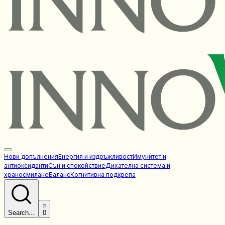
Нови допълнения
Енергия и издръжливост
Имунитет и
антиоксиданти
Сън и спокойствие
Дихателна система и
храносмилане
Баланс
Когнитивна подкрепа
Search...
0