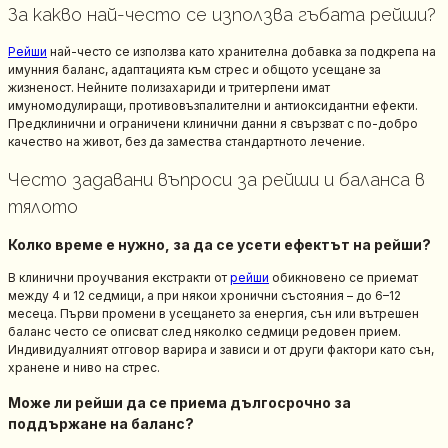
За какво най-често се използва гъбата рейши?
Рейши
най-често се използва като хранителна добавка за подкрепа на
имунния баланс, адаптацията към стрес и общото усещане за
жизненост. Нейните полизахариди и тритерпени имат
имуномодулиращи, противовъзпалителни и антиоксидантни ефекти.
Предклинични и ограничени клинични данни я свързват с по-добро
качество на живот, без да замества стандартното лечение.
Често задавани въпроси за рейши и баланса в
тялото
Колко време е нужно, за да се усети ефектът на рейши?
В клинични проучвания екстракти от
рейши
обикновено се приемат
между 4 и 12 седмици, а при някои хронични състояния – до 6–12
месеца. Първи промени в усещането за енергия, сън или вътрешен
баланс често се описват след няколко седмици редовен прием.
Индивидуалният отговор варира и зависи и от други фактори като сън,
хранене и ниво на стрес.
Може ли рейши да се приема дългосрочно за
поддържане на баланс?