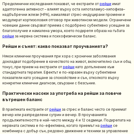
Предклинични изследвания показват, че екстракти от
рейши
имат
адаптогенна активност – влияят върху оста хипоталамус–хипофиза–
надбъбречни жлези (HPA), намаляват стрес-индуцирани промени и
модулират кортизоловия отговор при животински модели. Ограничени
човешки данни свързват приема с подобрено субективно усещане за
благополучие и намалена умора, което подкрепя образа на гъбата
рейши
за нервна система и психофизически баланс.
Рейши и сънят: какво показват проучванията?
Някои клинични проучвания при хора с хронични заболявания
докладват подобрение в качеството на живот, включително сън и общ
тонус, при прием на екстракти от
рейши
като допълнение към
стандартната терапия. Ефектът е по-изразен върху субективни
показатели като усещане за спокойствие и сън, отколкото върху
конкретни клинични диагнози, свързани с безсъние.
Практически насоки за употреба на рейши за повече
вътрешен баланс
В практиката екстракти от
рейши
за стрес и баланс често се приемат
вечер или разпределени сутрин и вечер. В проучванията
продължителността е най-често между 4 и 12 седмици. Подкрепата на
нервната система е по-ефективна, когато приемът на
рейши
се
комбинира с добър сън, редовно движение и техники за управление