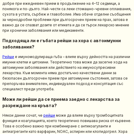
добре при ежедневен прием в продължение на 4–12 седмици, а
понякога и по-дълго. Най-чести са леки стомашно-чревни оплаквания,
сухота в устата, сърбеж и главоболие. Има обаче отделни съобщения
за чернодробни проблеми при дългосрочен прием на прах, затова е
важно да се спазват дозите от етикета и да се търси лекарско мнение
при хронични заболявания или медикаменти.
Подходяща ли е гъбата рейши за хора с автоимунни
заболявания?
Рейши
е имуномодулираща гъба – влияе върху дейността на различни
имунни клетки и цитокини. Теоретично това може да засегне хода на
автоимунни заболявания или действието на имуносупресивни
лекарства. Към момента няма достатъчно качествени данни за
безопасен дългосрочен прием при автоимунни състояния, затова се
препоръчва внимателен, индивидуален подход и консултация със
специалист преди употреба.
Може ли рейши да се приема заедно с лекарства за
разреждане на кръвта?
Някои данни сочат, че
рейши
може да влияе върху тромбоцитната
функция и коагулацията, което теоретично повишава риска от кървене.
Това е особено важно при комбиниране с антикоагуланти и
антиагреганти като варфарин, NOAC, аспирин или клопидогрел. Хора