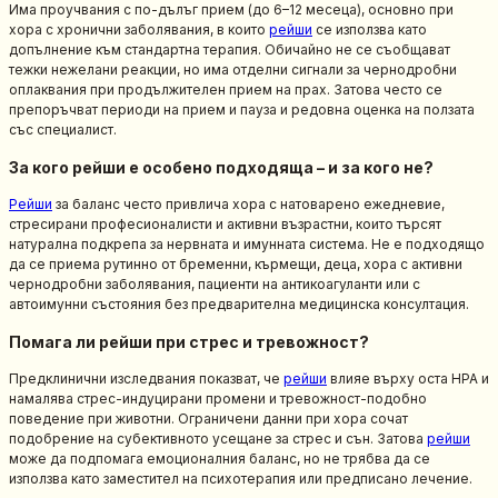
Има проучвания с по-дълъг прием (до 6–12 месеца), основно при
хора с хронични заболявания, в които
рейши
се използва като
допълнение към стандартна терапия. Обичайно не се съобщават
тежки нежелани реакции, но има отделни сигнали за чернодробни
оплаквания при продължителен прием на прах. Затова често се
препоръчват периоди на прием и пауза и редовна оценка на ползата
със специалист.
За кого рейши е особено подходяща – и за кого не?
Рейши
за баланс често привлича хора с натоварено ежедневие,
стресирани професионалисти и активни възрастни, които търсят
натурална подкрепа за нервната и имунната система. Не е подходящо
да се приема рутинно от бременни, кърмещи, деца, хора с активни
чернодробни заболявания, пациенти на антикоагуланти или с
автоимунни състояния без предварителна медицинска консултация.
Помага ли рейши при стрес и тревожност?
Предклинични изследвания показват, че
рейши
влияе върху оста HPA и
намалява стрес-индуцирани промени и тревожност-подобно
поведение при животни. Ограничени данни при хора сочат
подобрение на субективното усещане за стрес и сън. Затова
рейши
може да подпомага емоционалния баланс, но не трябва да се
използва като заместител на психотерапия или предписано лечение.