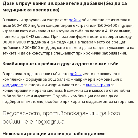
Дози в проучвания и в хранителни добавки (без да са
медицинска препоръка)
В клинични проучвания екстракт от
рейши
обикновено се използва в
дози 500–1800 mg/ден концентриран екстракт или 1500–5400 mg/ден,
изразени като еквивалент на изсушена гъба, за период 4–12 седмици,
понякога до 6–12 месеца. При прахови форми дозите варират между
3000 и 9000 mg/ден за 4–24 седмици. На пазара често се срещат
добавки с 300–1500 mg/ден, като е важно да се следват указанията на
етикета и да се консултира специалист при хронични заболявания.
Комбиниране на рейши с други адаптогени и гъби
В практиката адаптогенни гъби като
рейши
често се включват в
комплексни формули за общ баланс – например в комбинация с
кордицепс
за енергия и издръжливост или с
лъвска грива
за
концентрация и нервна система. Възможни са и миксове от лечебни
гъби за баланс и имунитет. Подобни комбинации следва да се
подбират внимателно, особено при хора на медикаментозна терапия.
Безопасност, противопоказания и за кого
рейши не е подходяща
Нежелани реакции и какво да наблюдаваме