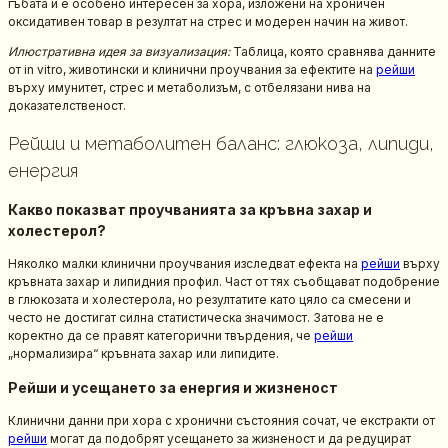
гъбата и е особено интересен за хора, изложени на хроничен
оксидативен товар в резултат на стрес и модерен начин на живот.
Илюстративна идея за визуализация:
Таблица, която сравнява данните
от in vitro, животински и клинични проучвания за ефектите на
рейши
върху имунитет, стрес и метаболизъм, с отбелязани нива на
доказателственост.
Рейши и метаболитен баланс: глюкоза, липиди,
енергия
Какво показват проучванията за кръвна захар и
холестерол?
Няколко малки клинични проучвания изследват ефекта на
рейши
върху
кръвната захар и липидния профил. Част от тях съобщават подобрение
в глюкозата и холестерола, но резултатите като цяло са смесени и
често не достигат силна статистическа значимост. Затова не е
коректно да се правят категорични твърдения, че
рейши
„нормализира“ кръвната захар или липидите.
Рейши и усещането за енергия и жизненост
Клинични данни при хора с хронични състояния сочат, че екстракти от
рейши
могат да подобрят усещането за жизненост и да редуцират