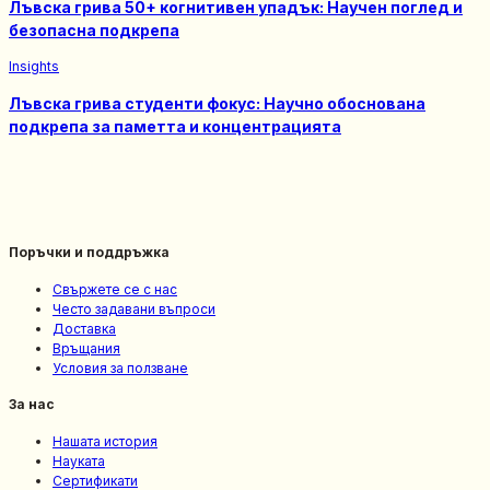
Лъвска грива 50+ когнитивен упадък: Научен поглед и
безопасна подкрепa
Insights
Лъвска грива студенти фокус: Научно обоснована
подкрепа за паметта и концентрацията
Поръчки и поддръжка
Свържете се с нас
Често задавани въпроси
Доставка
Връщания
Условия за ползване
За нас
Нашата история
Науката
Сертификати