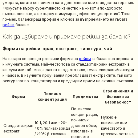
умората, когато се приемат като допълнение към стандартна терапия.
Фокусът е върху субективното качество на живот и по-доброто
възстановяване, а не върху стимулиращ ефект тип „енергетик“. Този
по-мек, балансиращ профил е ключов за възприемането на гъбата
рейши
баланс.
Как да избираме и приемаме рейши за баланс?
Форми на рейши: прах, екстракт, тинктура, чай
На пазара се срещат различни форми на
рейши
за баланс на нервната
и имунната система. Най-често това са стандартизирани екстракти в
капсули или таблетки, прах от плодното тяло, течни екстракти/тинктури
и чайове. В научните проучвания преобладават екстрактите, тъй като
осигуряват по-концентриран и предвидим прием на активни съставки.
Ограничения и
Типична
Форма
Предимства
бележки за
концентрация
безопасност
По-висока
концентрация,
Нужно е
по-нисък
10:1, 20:1 или ~20–
внимание към
Стандартизиран
дневен обем;
40% полизахариди
качеството и
екстракт
използван в
/ ≥10% β-глюкани
прозрачността на
повечето