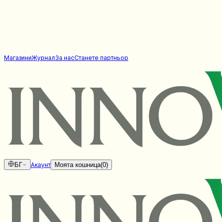
Магазини
Журнал
За нас
Станете партньор
БГ
Акаунт
Моята кошница
(
0
)