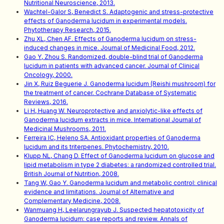
Nutritional Neuroscience, 2013.
Wachtel-Galor S, Benedict S. Adaptogenic and stress-protective
effects of Ganoderma lucidum in experimental models.
Phytotherapy Research, 2015.
Zhu XL, Chen AF. Effects of Ganoderma lucidum on stress-
induced changes in mice. Journal of Medicinal Food, 2012.
Gao Y, Zhou S. Randomized, double-blind trial of Ganoderma
lucidum in patients with advanced cancer. Journal of Clinical
Oncology, 2000.
Jin X, Ruiz Beguerie J. Ganoderma lucidum (Reishi mushroom) for
the treatment of cancer. Cochrane Database of Systematic
Reviews, 2016.
Li H, Huang W. Neuroprotective and anxiolytic-like effects of
Ganoderma lucidum extracts in mice. International Journal of
Medicinal Mushrooms, 2011.
Ferreira IC, Heleno SA. Antioxidant properties of Ganoderma
lucidum and its triterpenes. Phytochemistry, 2010.
Klupp NL, Chang D. Effect of Ganoderma lucidum on glucose and
lipid metabolism in type 2 diabetes: a randomized controlled trial.
British Journal of Nutrition, 2008.
Tang W, Gao Y. Ganoderma lucidum and metabolic control: clinical
evidence and limitations. Journal of Alternative and
Complementary Medicine, 2008.
Wanmuang H, Leelarungrayub J. Suspected hepatotoxicity of
Ganoderma lucidum: case reports and review. Annals of