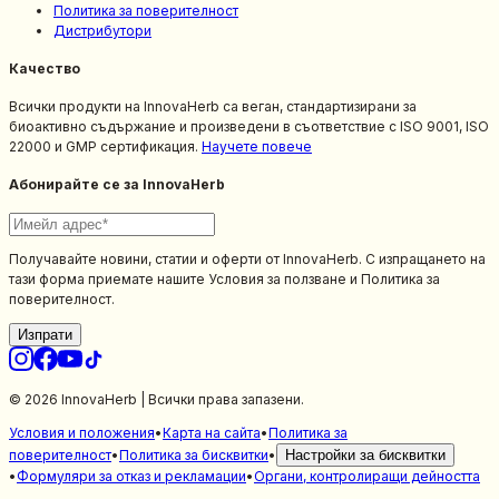
Политика за поверителност
Дистрибутори
Качество
Всички продукти на InnovaHerb са веган, стандартизирани за
биоактивно съдържание и произведени в съответствие с ISO 9001, ISO
22000 и GMP сертификация.
Научете повече
Абонирайте се за InnovaHerb
Получавайте новини, статии и оферти от InnovaHerb. С изпращането на
тази форма приемате нашите Условия за ползване и Политика за
поверителност.
Изпрати
© 2026 InnovaHerb | Всички права запазени.
Условия и положения
•
Карта на сайта
•
Политика за
поверителност
•
Политика за бисквитки
•
Настройки за бисквитки
•
Формуляри за отказ и рекламации
•
Органи, контролиращи дейността