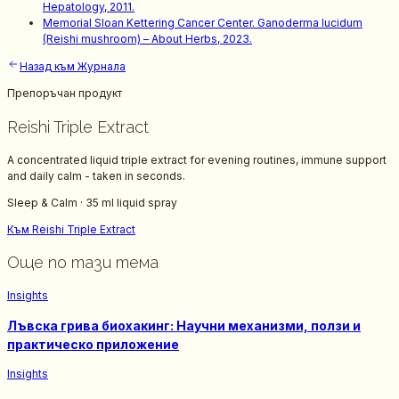
Hepatology, 2011.
Memorial Sloan Kettering Cancer Center. Ganoderma lucidum
(Reishi mushroom) – About Herbs, 2023.
Назад към Журнала
Препоръчан продукт
Reishi Triple Extract
A concentrated liquid triple extract for evening routines, immune support
and daily calm - taken in seconds.
Sleep & Calm
·
35 ml liquid spray
Към Reishi Triple Extract
Още по тази тема
Insights
Лъвска грива биохакинг: Научни механизми, ползи и
практическо приложение
Insights