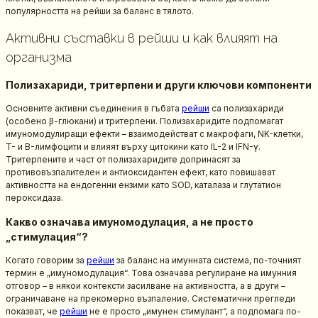
популярността на рейши за баланс в тялото.
Активни съставки в рейши и как влияят на
организма
Полизахариди, тритерпени и други ключови компоненти
Основните активни съединения в гъбата
рейши
са полизахариди
(особено β-глюкани) и тритерпени. Полизахаридите подпомагат
имуномодулиращи ефекти – взаимодействат с макрофаги, NK-клетки,
T- и B-лимфоцити и влияят върху цитокини като IL-2 и IFN-γ.
Тритерпените и част от полизахаридите допринасят за
противовъзпалителен и антиоксидантен ефект, като повишават
активността на ендогенни ензими като SOD, каталаза и глутатион
пероксидаза.
Какво означава имуномодулация, а не просто
„стимулация“?
Когато говорим за
рейши
за баланс на имунната система, по-точният
термин е „имуномодулация“. Това означава регулиране на имунния
отговор – в някои контексти засилване на активността, а в други –
ограничаване на прекомерно възпаление. Систематични прегледи
показват, че
рейши
не е просто „имунен стимулант“, а подпомага по-