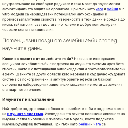
неутрализиране на свободни радикали и така могат да подпомогнат
антиоксидантната защита на организма. При гъби като
чага
и
рейши
в in
vitro модели са наблюдавани потенциални антиоксидантни и
противовъзпалителни свойства. Увереността в тези данни е средна до
ниска, тъй като липсват достатъчно големи и добре контролирани
човешки клинични изпитвания.
Потенциални ползи от лечебни гъби според
научните данни
Какви са ползите от лечебните гъби?
Наличните изследвания
асоциират лечебните гъби с подкрепа на имунната система чрез бета-
глюкани, както и с потенциални антиоксидантни и противовъзпалителни
ефекти. Данните за други области като нервната и сърдечно-съдовата
система са по-ограничени, а антитуморните ефекти се базират
основно на лабораторни и животински модели и не могат да заменят
стандартното лечение.
Имунитет и възпаления
Най-добре подкрепената област за лечебните гъби е подпомагането
на
имунната система
. Изследванията отчитат повишена активност на
имунни клетки в човешки и животински модели, което подсказва
имуномодулиращ потенциал. При гъби като
рейши
и
чага
са