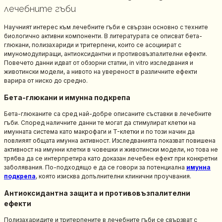
лечебните гъби
Научният интерес към лечебните гъби е свързан основно с техните
биологично активни компоненти. В литературата се описват бета-
глюкани, полизахариди и тритерпени, които се асоциират с
имуномодулиращи, антиоксидантни и противовъзпалителни ефекти.
Повечето данни идват от обзорни статии, in vitro изследвания и
животински модели, а нивото на увереност в различните ефекти
варира от ниско до средно.
Бета-глюкани и имунна подкрепа
Бета-глюканите са сред най-добре описаните съставки в лечебните
гъби. Според наличните данни те могат да стимулират клетки на
имунната система като макрофаги и T-клетки и по този начин да
повлияят общата имунна активност. Изследванията показват повишена
активност на имунни клетки в човешки и животински модели, но това не
трябва да се интерпретира като доказан лечебен ефект при конкретни
заболявания. По-подходящо е да се говори за потенциална
имунна
подкрепа
, която изисква допълнителни клинични проучвания.
Антиоксидантна защита и противовъзпалителни
ефекти
Полизахаридите и тритерпените в лечебните гъби се свързват с