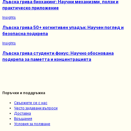
Лъвска грива биохакинг: Научни механизми, ползи и
практическо приложение
Insights
Лъвска грива 50+ когнитивен упадък: Научен поглед и
безопасна подкрепa
Insights
Лъвска грива студенти фокус: Научно обоснована
подкрепа за паметта и концентрацията
Поръчки и поддръжка
Свържете се с нас
Често задавани въпроси
Доставка
Връщания
Условия за ползване