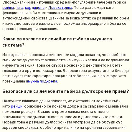
Според наличните източници сред най-популярните лечебни гъби са
рейши
,
чага
,
кордицепс
и
Лъвска грива
. Те се разглеждат като
функционални гъби с потенциални имуномодулиращи и
антиоксидантни свойства. Данните за всяка от тях са различни по обем
и качество, затова е важно да се подхожда информирано и без да се
правят прекомерни очаквания.
Какви са ползите от лечебните гъби за имунната
система?
Изследвания в човешки и животински модели показват, че лечебните
гъби могат да увеличат активността на имунни клетки и да подпомогнат
имунната реакция. Това се свързва основно с действието на бета-
глюканите и други полизахариди. Въпреки това резултатите не бива да
се тълкуват като гарантирана защита от заболявания, а по-скоро като
потенциална
имунна подкрепа
.
Безопасни ли са лечебните гъби за дългосрочен прием?
Наличните клинични данни показват, че екстракти от лечебни гъби,
като
рейши
, обикновено се понасят добре и са свързани с минимални
нежелани реакции. В същото време липсва яснота относно
оптималната продължителност на приема и дългосрочните ефекти.
Поради това е разумно дългосрочната употреба да се обсъди със
здравен специалист, особено при наличие на хронични заболявания