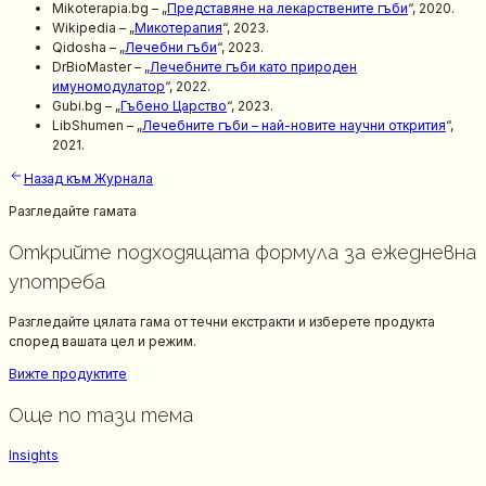
Mikoterapia.bg – „
Представяне на лекарствените гъби
“, 2020.
Wikipedia – „
Микотерапия
“, 2023.
Qidosha – „
Лечебни гъби
“, 2023.
DrBioMaster – „
Лечебните гъби като природен
имуномодулатор
“, 2022.
Gubi.bg – „
Гъбено Царство
“, 2023.
LibShumen – „
Лечебните гъби – най-новите научни открития
“,
2021.
Назад към Журнала
Разгледайте гамата
Открийте подходящата формула за ежедневна
употреба
Разгледайте цялата гама от течни екстракти и изберете продукта
според вашата цел и режим.
Вижте продуктите
Още по тази тема
Insights