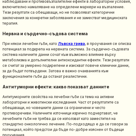
наблюдавани и противовъзпалителни ефекти в лабораторни условия,
включително намаляване на определени маркери на възпаление.
Тези резултати са обещаващи, но не позволяват категорични
заключения за конкретни заболявания и не заместват медицинската
терапия.
Нервна и сърдечно-съдова система
При някои лечебни гъби, като
Лъвска грива
, в проучвания се описва
потенциал за подкрепа на нервната система. За сърдечно-съдовата
система наличните данни сочат към възможно влияние върху
метаболизма и допълнителни антиоксидантни ефекти. Тези резултати
се считат за умерено подкрепени и изискват повече клинични данни,
за да бъдат потвърдени. Затова е важно очакванията към
функционалните гъби да останат реалистични.
Антитуморни ефекти: какво показват данните
Антитуморните свойства на лечебни гъби са тема на активни
лабораторни и животински изследвания. Част от резултатите са
обещаващи, но човешките данни са ограничени и често
противоречиви. Наличните източници изрично подчертават, че
лечебните гъби не трябва да се използват като заместител на
стандартно онкологично лечение. По-подходящо е да се говори за
потенциал, който предстои да бъде по-добре изяснен от бъдещи
проучвания.