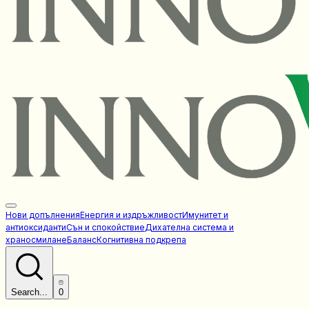
Нови допълнения
Енергия и издръжливост
Имунитет и
антиоксиданти
Сън и спокойствие
Дихателна система и
храносмилане
Баланс
Когнитивна подкрепа
Search...
0