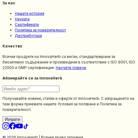
За нас
Нашата история
Науката
Сертификати
Политика за поверителност
Дистрибутори
Качество
Всички продукти на InnovaHerb са веган, стандартизирани за
биоактивно съдържание и произведени в съответствие с ISO 9001, ISO
22000 и GMP сертификация.
Научете повече
Абонирайте се за InnovaHerb
Получавайте новини, статии и оферти от InnovaHerb. С изпращането на
тази форма приемате нашите Условия за ползване и Политика за
поверителност.
Изпрати
© 2026 InnovaHerb | Всички права запазени.