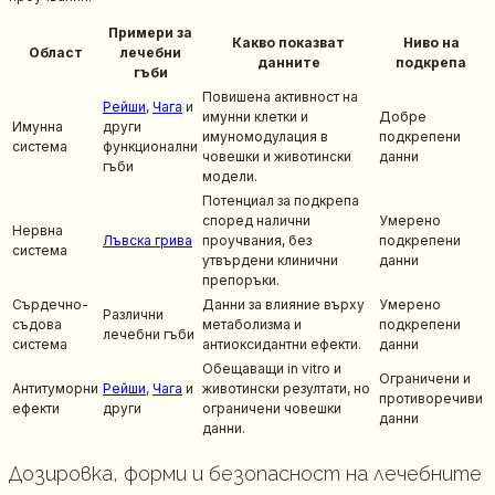
Примери за
Какво показват
Ниво на
Област
лечебни
данните
подкрепа
гъби
Повишена активност на
Рейши
,
Чага
и
имунни клетки и
Добре
Имунна
други
имуномодулация в
подкрепени
система
функционални
човешки и животински
данни
гъби
модели.
Потенциал за подкрепа
според налични
Умерено
Нервна
Лъвска грива
проучвания, без
подкрепени
система
утвърдени клинични
данни
препоръки.
Сърдечно-
Данни за влияние върху
Умерено
Различни
съдова
метаболизма и
подкрепени
лечебни гъби
система
антиоксидантни ефекти.
данни
Обещаващи in vitro и
Ограничени и
Антитуморни
Рейши
,
Чага
и
животински резултати, но
противоречиви
ефекти
други
ограничени човешки
данни
данни.
Дозировка, форми и безопасност на лечебните