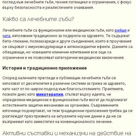
поглед към лечебните гъби, техния потенциал и ограничения, с фокус
върху безопасността и реалистичните очаквания.
Какво са лечебните гъби?
Лечебните гъби са функционални или медицински гъби, като
рейши
и
чага
, използвани традиционно за подкрепа на здравето. Те съдържат
бета-глюкани, полизахариди и други съединения, които в проучвания
се свързват с имуномодулиращи и антиоксидантни ефекти. Данните са
обещаващи, но човешките клинични изпитвания все още са
ограничени и не позволяват категорични медицински заключения.
История и традиционно приложение
Според наличните прегледи и публикации лечебните гъби се
използват от десетилетия в различни системи за грижа за здравето,
като част от по-широк подход към благосъстоянието. Практиките,
познати днес като
микотерапия
, стъпват върху идеята, че
определени медицински и функционални гъби могат да подпомагат
естествените защитни механизми на организма. Съвременните
източници подчертават, че тези традиционни приложения трябва да се
разглеждат през призмата на актуалните научни данни и да не се
възприемат като заместител на конвенционалното лечение.
Активни съставки и механизми на действие на