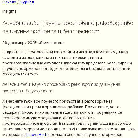
Начало
/
Журнал
Insights
Лечебни гъби: научно обосновано ръководство
за имунна подкрепа и безопасност
28 декември 2025 г.
8 мин
четене
Открийте как лечебни гъби като рейши и чага подпомагат имунната
система и изследванията за тяхната антиоксидантна и
противовъзпалителна активност. InnovaHerb представя балансиран и
научно информиран поглед към потенциала и безопасността на тези
функционални гъби.
Лечебни гъби: научно обосновано ръководство за имунна
подкрепа и безопасност
Лечебните гъби все по-често присъстват в разговорите за
функционални храни и хранителни добавки. Причината е, че те
съдържат биологично активни вещества, които в проучвания се
асоциират с имуномодулиращи, антиоксидантни и
противовъзпалителни ефекти. Въпреки това научните данни все още
са неравномерни и често идват от in vitro или животински модели. Този
материал на
InnovaHerb
предлага спокоен, научно информиран