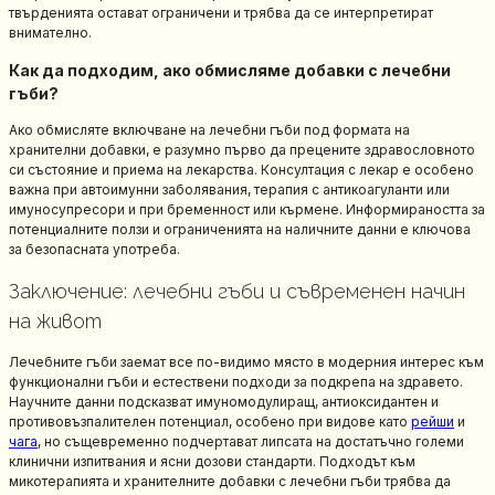
твърденията остават ограничени и трябва да се интерпретират
внимателно.
Как да подходим, ако обмисляме добавки с лечебни
гъби?
Ако обмисляте включване на лечебни гъби под формата на
хранителни добавки, е разумно първо да прецените здравословното
си състояние и приема на лекарства. Консултация с лекар е особено
важна при автоимунни заболявания, терапия с антикоагуланти или
имуносупресори и при бременност или кърмене. Информираността за
потенциалните ползи и ограниченията на наличните данни е ключова
за безопасната употреба.
Заключение: лечебни гъби и съвременен начин
на живот
Лечебните гъби заемат все по-видимо място в модерния интерес към
функционални гъби и естествени подходи за подкрепа на здравето.
Научните данни подсказват имуномодулиращ, антиоксидантен и
противовъзпалителен потенциал, особено при видове като
рейши
и
чага
, но същевременно подчертават липсата на достатъчно големи
клинични изпитвания и ясни дозови стандарти. Подходът към
микотерапията и хранителните добавки с лечебни гъби трябва да