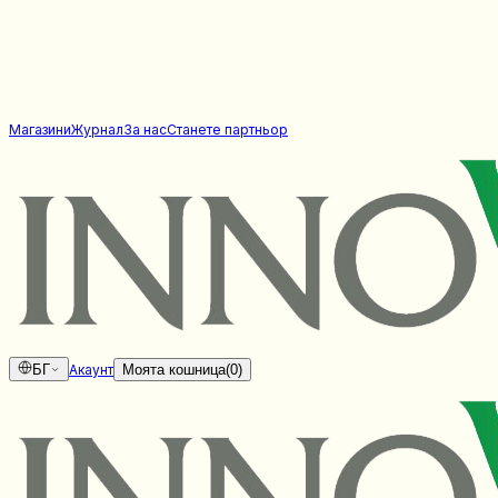
Магазини
Журнал
За нас
Станете партньор
БГ
Акаунт
Моята кошница
(
0
)