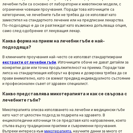
лечебни гъби са основно от лабораторни и животински модели, с
ограничени човешки проучвания. Поради това източниците са
категорични, че лечебните гъби не трябва да се използват като
заместител на стандартното лечение или на предписани лекарства.
По-подходящо е да се разглеждат като възможна допълваща опция,
само след одобрение от лекуващия лекар.
Каква форма на прием на лечебни гъби е най-
подходяща?
В клиничните проучвания най-често се използват стандартизирани
екстракти от лечебни гъби
. Източниците обаче не дават детайли за
конкретни дози или точна продължителност на приема. Поради тази
липса на стандартизация изборът на форма и дозировка трябва да се
прави внимателно, като се вземат предвид индивидуалното състояние
и професионален съвет от здравен специалист.
Какво представлява микотерапията и как се свързва с
лечебните гъби?
Микотерапията описва използването на лечебни и медицински гъби
като част от цялостен подход за подкрепа на здравето. В
енциклопедични източници тя се представя като направление, което
стъпва върху традиционни практики и съвременни проучвания.
Въпреки интереса към
микотерапията
, научните данни за много от