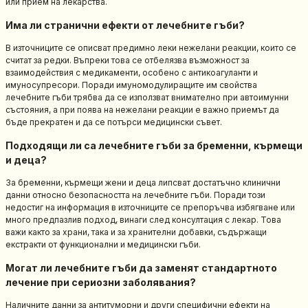
или прием на лекарства.
Има ли странични ефекти от лечебните гъби?
В източниците се описват предимно леки нежелани реакции, които се
считат за редки. Въпреки това се отбелязва възможност за
взаимодействия с медикаменти, особено с антикоагуланти и
имуносупресори. Поради имуномодулиращите им свойства
лечебните гъби трябва да се използват внимателно при автоимунни
състояния, а при поява на нежелани реакции е важно приемът да
бъде прекратен и да се потърси медицински съвет.
Подходящи ли са лечебните гъби за бременни, кърмещи
и деца?
За бременни, кърмещи жени и деца липсват достатъчно клинични
данни относно безопасността на лечебните гъби. Поради този
недостиг на информация в източниците се препоръчва избягване или
много предпазлив подход, винаги след консултация с лекар. Това
важи както за храни, така и за хранителни добавки, съдържащи
екстракти от функционални и медицински гъби.
Могат ли лечебните гъби да заменят стандартното
лечение при сериозни заболявания?
Наличните данни за антитуморни и други специфични ефекти на