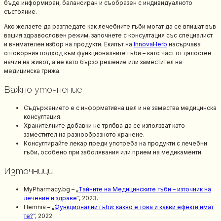
бъде информиран, балансиран и съобразен с индивидуалното
състояние.
Ако желаете да разгледате как лечебните гъби могат да се впишат във
вашия здравословен режим, започнете с консултация със специалист
и внимателен избор на продукти. Екипът на
InnovaHerb
насърчава
отговорния подход към функционалните гъби – като част от цялостен
начин на живот, а не като бързо решение или заместител на
медицинска грижа.
Важно уточнение
Съдържанието е с информативна цел и не замества медицинска
консултация.
Хранителните добавки не трябва да се използват като
заместител на разнообразното хранене.
Консултирайте лекар преди употреба на продукти с лечебни
гъби, особено при заболявания или прием на медикаменти.
Източници
MyPharmacy.bg – „
Тайните на Медицинските гъби – източник на
лечение и здраве
“, 2023.
Hemnia – „
Функционални гъби: какво е това и какви ефекти имат
те?
“, 2022.