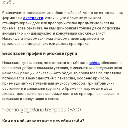
гъби
В клиничните проучвания лечебните гъби най-често се използват под
формата на
екстракти
. Източниците обаче не уточняват
стандартизирани дози или препоръчителна продължителност на
приема. Това означава, че към дозировката трябва да се подхожда
внимателно и индивидуално, в консултация със специалист.
Настоящата информация има информативен характер и не
представлява медицинска или дозова препоръка.
Безопасен профил и рискови групи
Наличните данни сочат, че екстракти от гъби като
рейши
обикновено
се понасят добре в клинични условия, с минимални и предимно леки
нежелани реакции, описвани като редки. Въпреки това се отбелязва
потенциал за взаимодействия с лекарства, особено при хора,
приемащи антикоагуланти или имуносупресори. При автоимунни
състояния и в специални групи като бременни, кърмещи и деца
липсват достатъчно данни, поради което се препоръчва повишено
внимание и консултация с лекар.
Често задавани въпроси (FAQ)
Кои са най-известните лечебни гъби?